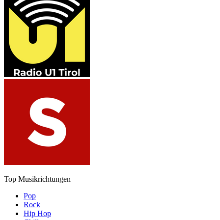
Top Musikrichtungen
Pop
Rock
Hip Hop