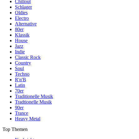
Chillout
Schlager
Oldies
Electro
Alternative
80er
Klassik
House
Jazz
Indie
Classic Rock
Country
Soul
Techno
R'n'B
Latin
70er
Traditionelle Musik
Tradtionelle Musik
90er
Trance
Heavy Metal
Top Themen