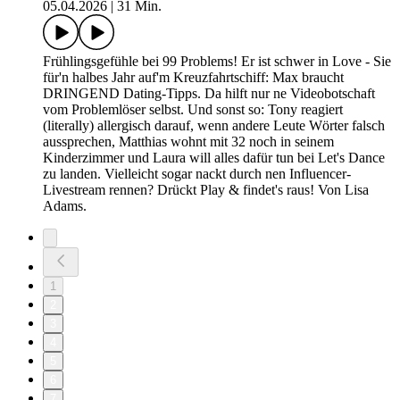
05.04.2026
|
31 Min.
Frühlingsgefühle bei 99 Problems! Er ist schwer in Love - Sie
für'n halbes Jahr auf'm Kreuzfahrtschiff: Max braucht
DRINGEND Dating-Tipps. Da hilft nur ne Videobotschaft
vom Problemlöser selbst. Und sonst so: Tony reagiert
(literally) allergisch darauf, wenn andere Leute Wörter falsch
aussprechen, Matthias wohnt mit 32 noch in seinem
Kinderzimmer und Laura will alles dafür tun bei Let's Dance
zu landen. Vielleicht sogar nackt durch nen Influencer-
Livestream rennen? Drückt Play & findet's raus! Von Lisa
Adams.
1
2
3
4
5
6
7