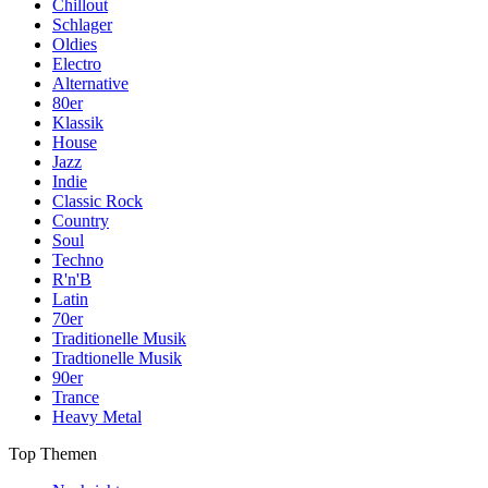
Chillout
Schlager
Oldies
Electro
Alternative
80er
Klassik
House
Jazz
Indie
Classic Rock
Country
Soul
Techno
R'n'B
Latin
70er
Traditionelle Musik
Tradtionelle Musik
90er
Trance
Heavy Metal
Top Themen