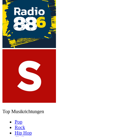
Top Musikrichtungen
Pop
Rock
Hip Hop