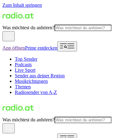
Zum Inhalt springen
Was möchtest du anhören?
App öffnen
Prime entdecken
Top Sender
Podcasts
Live Sport
Sender aus deiner Region
Musikrichtungen
Themen
Radiosender von A-Z
Was möchtest du anhören?