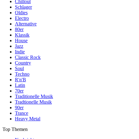
Chillout
Schlager
Oldies
Electro
Alternative
80er
Klassik
House
Jazz
Indie
Classic Rock
Country
Soul
Techno
R'n'B
Latin
70er
Traditionelle Musik
Tradtionelle Musik
90er
Trance
Heavy Metal
Top Themen