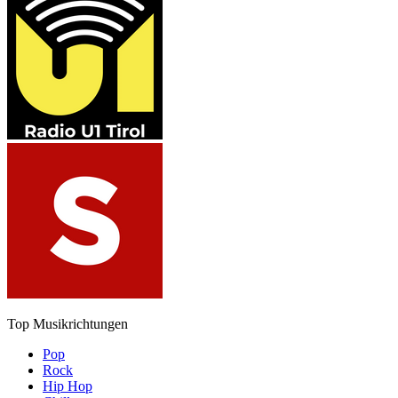
Top Musikrichtungen
Pop
Rock
Hip Hop