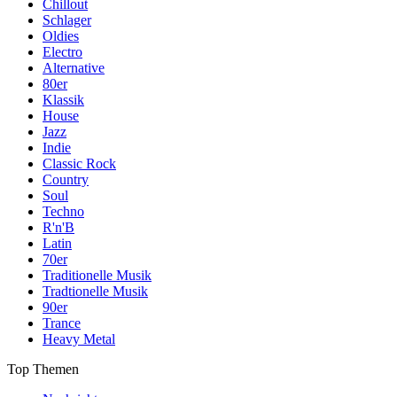
Chillout
Schlager
Oldies
Electro
Alternative
80er
Klassik
House
Jazz
Indie
Classic Rock
Country
Soul
Techno
R'n'B
Latin
70er
Traditionelle Musik
Tradtionelle Musik
90er
Trance
Heavy Metal
Top Themen