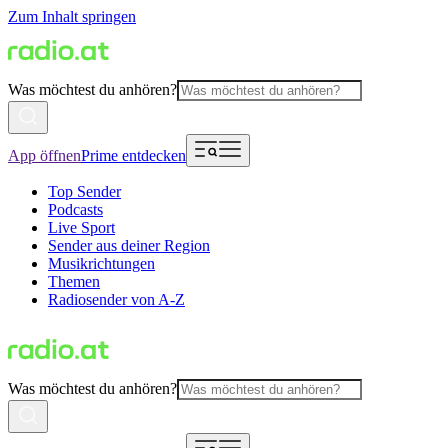
Zum Inhalt springen
Was möchtest du anhören?
App öffnen
Prime entdecken
Top Sender
Podcasts
Live Sport
Sender aus deiner Region
Musikrichtungen
Themen
Radiosender von A-Z
Was möchtest du anhören?