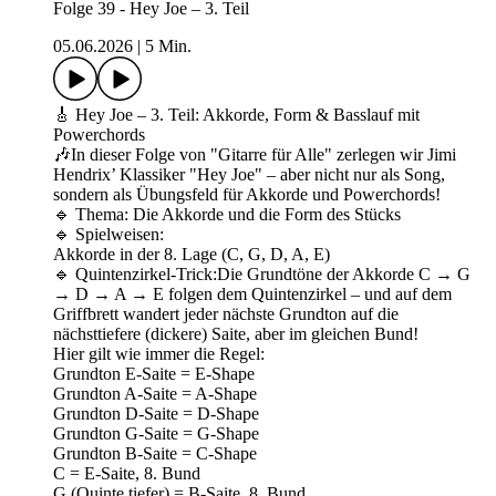
Folge 39 - Hey Joe – 3. Teil
05.06.2026
|
5 Min.
🎸 Hey Joe – 3. Teil: Akkorde, Form & Basslauf mit
Powerchords
🎶In dieser Folge von "Gitarre für Alle" zerlegen wir Jimi
Hendrix’ Klassiker "Hey Joe" – aber nicht nur als Song,
sondern als Übungsfeld für Akkorde und Powerchords!
🔹 Thema: Die Akkorde und die Form des Stücks
🔹 Spielweisen:
Akkorde in der 8. Lage (C, G, D, A, E)
🔹 Quintenzirkel-Trick:Die Grundtöne der Akkorde C → G
→ D → A → E folgen dem Quintenzirkel – und auf dem
Griffbrett wandert jeder nächste Grundton auf die
nächsttiefere (dickere) Saite, aber im gleichen Bund!
Hier gilt wie immer die Regel:
Grundton E-Saite = E-Shape
Grundton A-Saite = A-Shape
Grundton D-Saite = D-Shape
Grundton G-Saite = G-Shape
Grundton B-Saite = C-Shape
C = E-Saite, 8. Bund
G (Quinte tiefer) = B-Saite, 8. Bund