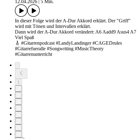
12.04.2026
|
5 Min.
In dieser Folge wird der A-Dur Akkord erklärt. Der "Griff"
wird mit Tönen und Intervallen erklärt.
Dann wird der A-Dur Akkord verändert: A6 Aadd9 Asus4 A7
Viel Spaß
🎸 #Gitarrenpodcast #LandyLandinger #CAGEDrules
#Gitarrefueralle #Songwriting #MusicTheory
#Gitarrenunterricht
1
2
3
4
5
6
7
8
9