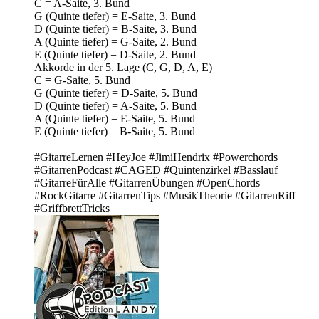
C = A-Saite, 3. Bund
G (Quinte tiefer) = E-Saite, 3. Bund
D (Quinte tiefer) = B-Saite, 3. Bund
A (Quinte tiefer) = G-Saite, 2. Bund
E (Quinte tiefer) = D-Saite, 2. Bund
Akkorde in der 5. Lage (C, G, D, A, E)
C = G-Saite, 5. Bund
G (Quinte tiefer) = D-Saite, 5. Bund
D (Quinte tiefer) = A-Saite, 5. Bund
A (Quinte tiefer) = E-Saite, 5. Bund
E (Quinte tiefer) = B-Saite, 5. Bund
#GitarreLernen #HeyJoe #JimiHendrix #Powerchords
#GitarrenPodcast #CAGED #Quintenzirkel #Basslauf
#GitarreFürAlle #GitarrenÜbungen #OpenChords
#RockGitarre #GitarrenTips #MusikTheorie #GitarrenRiff
#GriffbrettTricks