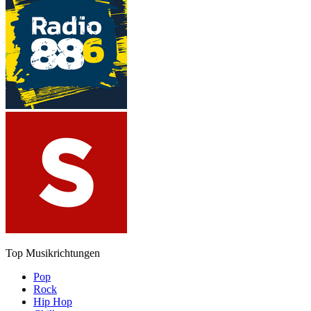
Top Musikrichtungen
Pop
Rock
Hip Hop