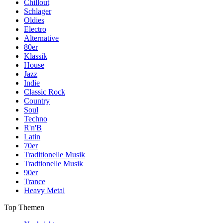
Chillout
Schlager
Oldies
Electro
Alternative
80er
Klassik
House
Jazz
Indie
Classic Rock
Country
Soul
Techno
R'n'B
Latin
70er
Traditionelle Musik
Tradtionelle Musik
90er
Trance
Heavy Metal
Top Themen