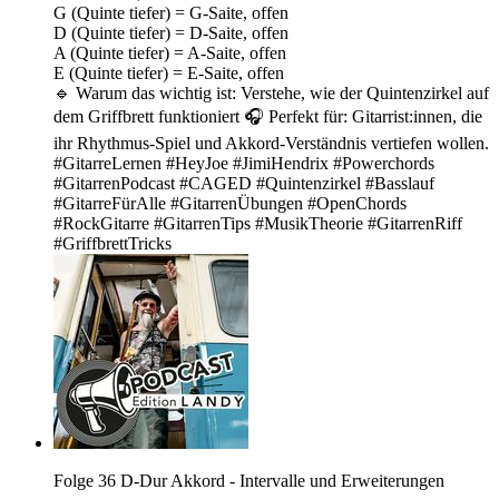
G (Quinte tiefer) = G-Saite, offen
D (Quinte tiefer) = D-Saite, offen
A (Quinte tiefer) = A-Saite, offen
E (Quinte tiefer) = E-Saite, offen
🔹 Warum das wichtig ist: Verstehe, wie der Quintenzirkel auf
dem Griffbrett funktioniert 🎧 Perfekt für: Gitarrist:innen, die
ihr Rhythmus-Spiel und Akkord-Verständnis vertiefen wollen.
#GitarreLernen #HeyJoe #JimiHendrix #Powerchords
#GitarrenPodcast #CAGED #Quintenzirkel #Basslauf
#GitarreFürAlle #GitarrenÜbungen #OpenChords
#RockGitarre #GitarrenTips #MusikTheorie #GitarrenRiff
#GriffbrettTricks
Folge 36 D-Dur Akkord - Intervalle und Erweiterungen