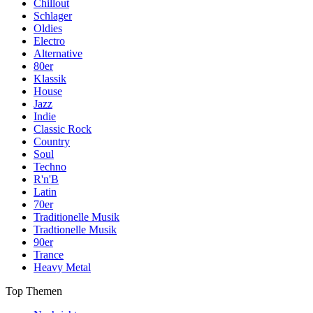
Chillout
Schlager
Oldies
Electro
Alternative
80er
Klassik
House
Jazz
Indie
Classic Rock
Country
Soul
Techno
R'n'B
Latin
70er
Traditionelle Musik
Tradtionelle Musik
90er
Trance
Heavy Metal
Top Themen