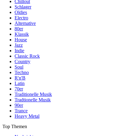
Chillout
Schlager
Oldies
Electro
Alternative
80er
Klassik
House
Jazz
Indie
Classic Rock
Country
Soul
Techno
R'n'B
Latin
70er
Traditionelle Musik
Tradtionelle Musik
90er
Trance
Heavy Metal
Top Themen