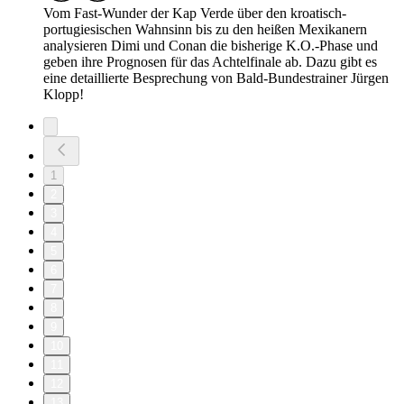
Vom Fast-Wunder der Kap Verde über den kroatisch-
portugiesischen Wahnsinn bis zu den heißen Mexikanern
analysieren Dimi und Conan die bisherige K.O.-Phase und
geben ihre Prognosen für das Achtelfinale ab. Dazu gibt es
eine detaillierte Besprechung von Bald-Bundestrainer Jürgen
Klopp!
1
2
3
4
5
6
7
8
9
10
11
12
13