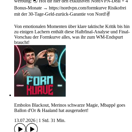
werbung: 🌏 Hol dir hier den exklusiven NordVPN-Deal + 4
Bonus-Monate → https://nordvpn.com/formkurve Risikofrei
mit der 30-Tage-Geld-zurück-Garantie von Nord!✌️
Von emotionalen Momenten über klare taktische Kritik bis hin
zu einigen Lachern enthält diese Halbfinal-Analyse und Final-
Vorschau der Formkurve alles, was ihr zum WM-Endspurt
braucht!
Embolos Blackout, Merinos schwarze Magie, Mbappé goes
Ballon d'Or & Haaland hat ausgerudert!
13.07.2026
|
1 Std. 31 Min.