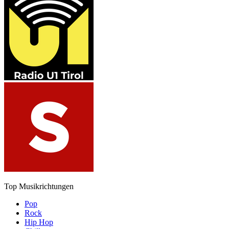
Top Musikrichtungen
Pop
Rock
Hip Hop