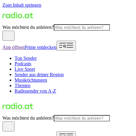
Zum Inhalt springen
Was möchtest du anhören?
App öffnen
Prime entdecken
Top Sender
Podcasts
Live Sport
Sender aus deiner Region
Musikrichtungen
Themen
Radiosender von A-Z
Was möchtest du anhören?