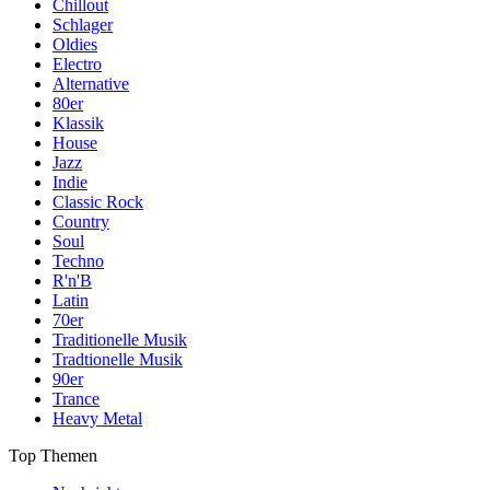
Chillout
Schlager
Oldies
Electro
Alternative
80er
Klassik
House
Jazz
Indie
Classic Rock
Country
Soul
Techno
R'n'B
Latin
70er
Traditionelle Musik
Tradtionelle Musik
90er
Trance
Heavy Metal
Top Themen