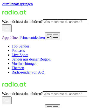
Zum Inhalt springen
Was möchtest du anhören?
App öffnen
Prime entdecken
Top Sender
Podcasts
Live Sport
Sender aus deiner Region
Musikrichtungen
Themen
Radiosender von A-Z
Was möchtest du anhören?