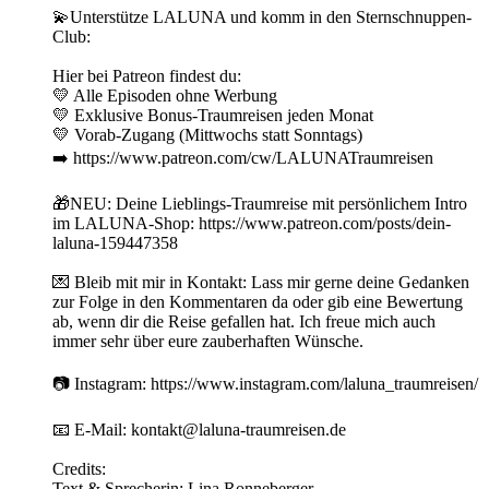
💫Unterstütze LALUNA und komm in den Sternschnuppen-
Club:
Hier bei Patreon findest du:
💛 Alle Episoden ohne Werbung
💛 Exklusive Bonus-Traumreisen jeden Monat
💛 Vorab-Zugang (Mittwochs statt Sonntags)
➡️ https://www.patreon.com/cw/LALUNATraumreisen
🎁NEU: Deine Lieblings-Traumreise mit persönlichem Intro
im LALUNA-Shop: https://www.patreon.com/posts/dein-
laluna-159447358
💌 Bleib mit mir in Kontakt: Lass mir gerne deine Gedanken
zur Folge in den Kommentaren da oder gib eine Bewertung
ab, wenn dir die Reise gefallen hat. Ich freue mich auch
immer sehr über eure zauberhaften Wünsche.
📷 Instagram: https://www.instagram.com/laluna_traumreisen/
📧 E-Mail: kontakt@laluna-traumreisen.de
Credits:
Text & Sprecherin: Lina Ronneberger