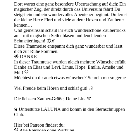
Dort wartet eine ganz besondere Überraschung auf dich: Ein
magischer Zug, der direkt durch das Universum fährt! Du
steigst ein und ein wundervolles Abenteuer beginnt: Du lernst
die kleine Hexe Flori und viele andere Hexen und Zauberer
kennen…
Und gemeinsam schaut ihr euch wunderschöne Zaubertricks
an – mit magischen Seifenblasen und leuchtenden
Schmetterlingen! 🦋🌌
Diese Traumreise entspannt dich ganz wunderbar und lässt
dich zur Ruhe kommen.
🌟 DANKE
In dieser Traumreise wurden gleich mehrere Wünsche erfüllt.
Danke an Elias und Levi, Linus, Hope, Emilia, Amelie und
Mili! 💛
Möchtest du dir auch etwas wünschen? Schreib mir so gerne.
Viel Freude beim Hören und schlaf gut! 🌙
Die liebsten Zauber-Grüße, Deine Lina💛
💫Unterstütze LALUNA und komm in den Sternschnuppen-
Club:
Hier bei Patreon findest du:
💛 Alle Episoden ohne Werbung