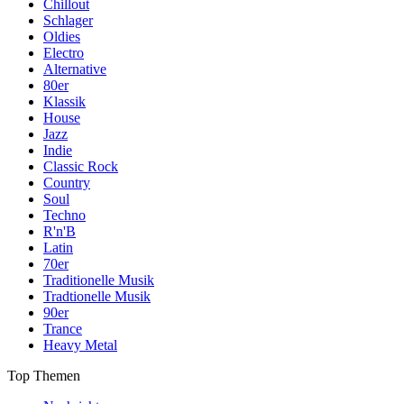
Chillout
Schlager
Oldies
Electro
Alternative
80er
Klassik
House
Jazz
Indie
Classic Rock
Country
Soul
Techno
R'n'B
Latin
70er
Traditionelle Musik
Tradtionelle Musik
90er
Trance
Heavy Metal
Top Themen