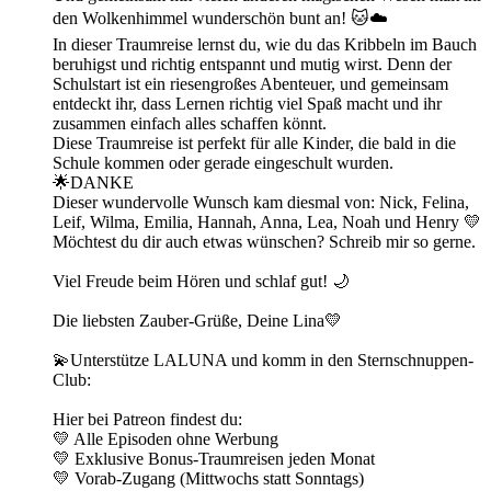
den Wolkenhimmel wunderschön bunt an! 🐱☁️
In dieser Traumreise lernst du, wie du das Kribbeln im Bauch
beruhigst und richtig entspannt und mutig wirst. Denn der
Schulstart ist ein riesengroßes Abenteuer, und gemeinsam
entdeckt ihr, dass Lernen richtig viel Spaß macht und ihr
zusammen einfach alles schaffen könnt.
Diese Traumreise ist perfekt für alle Kinder, die bald in die
Schule kommen oder gerade eingeschult wurden.
🌟DANKE
Dieser wundervolle Wunsch kam diesmal von: Nick, Felina,
Leif, Wilma, Emilia, Hannah, Anna, Lea, Noah und Henry 💛
Möchtest du dir auch etwas wünschen? Schreib mir so gerne.
Viel Freude beim Hören und schlaf gut! 🌙
Die liebsten Zauber-Grüße, Deine Lina💛
💫Unterstütze LALUNA und komm in den Sternschnuppen-
Club:
Hier bei Patreon findest du:
💛 Alle Episoden ohne Werbung
💛 Exklusive Bonus-Traumreisen jeden Monat
💛 Vorab-Zugang (Mittwochs statt Sonntags)