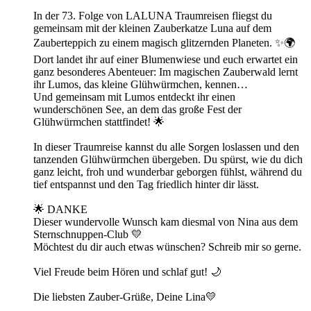
In der 73. Folge von LALUNA Traumreisen fliegst du
gemeinsam mit der kleinen Zauberkatze Luna auf dem
Zauberteppich zu einem magisch glitzernden Planeten. ✨🌍
Dort landet ihr auf einer Blumenwiese und euch erwartet ein
ganz besonderes Abenteuer: Im magischen Zauberwald lernt
ihr Lumos, das kleine Glühwürmchen, kennen…
Und gemeinsam mit Lumos entdeckt ihr einen
wunderschönen See, an dem das große Fest der
Glühwürmchen stattfindet! 🌟
In dieser Traumreise kannst du alle Sorgen loslassen und den
tanzenden Glühwürmchen übergeben. Du spürst, wie du dich
ganz leicht, froh und wunderbar geborgen fühlst, während du
tief entspannst und den Tag friedlich hinter dir lässt.
🌟 DANKE
Dieser wundervolle Wunsch kam diesmal von Nina aus dem
Sternschnuppen-Club 💛
Möchtest du dir auch etwas wünschen? Schreib mir so gerne.
Viel Freude beim Hören und schlaf gut! 🌙
Die liebsten Zauber-Grüße, Deine Lina💛