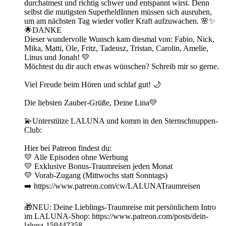
durchatmest und richtig schwer und entspannt wirst. Denn
selbst die mutigsten SuperheldInnen müssen sich ausruhen,
um am nächsten Tag wieder voller Kraft aufzuwachen. 🌸✨
🌟DANKE
Dieser wundervolle Wunsch kam diesmal von: Fabio, Nick,
Mika, Matti, Ole, Fritz, Tadeusz, Tristan, Carolin, Amelie,
Linus und Jonah! 💛
Möchtest du dir auch etwas wünschen? Schreib mir so gerne.
Viel Freude beim Hören und schlaf gut! 🌙
Die liebsten Zauber-Grüße, Deine Lina💛
💫Unterstütze LALUNA und komm in den Sternschnuppen-
Club:
Hier bei Patreon findest du:
💛 Alle Episoden ohne Werbung
💛 Exklusive Bonus-Traumreisen jeden Monat
💛 Vorab-Zugang (Mittwochs statt Sonntags)
➡️ https://www.patreon.com/cw/LALUNATraumreisen
🎁NEU: Deine Lieblings-Traumreise mit persönlichem Intro
im LALUNA-Shop: https://www.patreon.com/posts/dein-
laluna-159447358