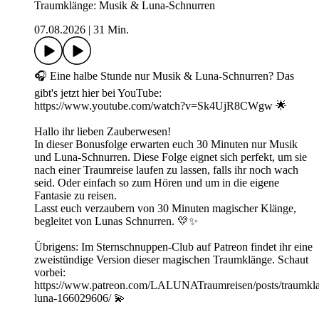
Traumklänge: Musik & Luna-Schnurren
07.08.2026
|
31 Min.
🎧 Eine halbe Stunde nur Musik & Luna-Schnurren? Das
gibt's jetzt hier bei YouTube:
https://www.youtube.com/watch?v=Sk4UjR8CWgw 🌟
Hallo ihr lieben Zauberwesen!
In dieser Bonusfolge erwarten euch 30 Minuten nur Musik
und Luna-Schnurren. Diese Folge eignet sich perfekt, um sie
nach einer Traumreise laufen zu lassen, falls ihr noch wach
seid. Oder einfach so zum Hören und um in die eigene
Fantasie zu reisen.
Lasst euch verzaubern von 30 Minuten magischer Klänge,
begleitet von Lunas Schnurren. 💛✨
Übrigens: Im Sternschnuppen-Club auf Patreon findet ihr eine
zweistündige Version dieser magischen Traumklänge. Schaut
vorbei:
https://www.patreon.com/LALUNATraumreisen/posts/traumkl
luna-166029606/ 💫