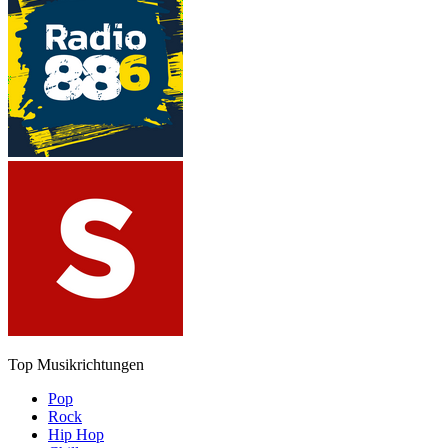
Top Musikrichtungen
Pop
Rock
Hip Hop