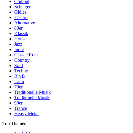
Chillout
Schlager
Oldies
Electro
Alternative
80er
Klassik
House
Jazz
Indie
Classic Rock
Country
Soul
Techno
R'n'B
Latin
70er
Traditionelle Musik
Tradtionelle Musik
90er
Trance
Heavy Metal
Top Themen