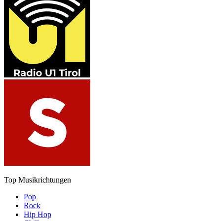
Top Musikrichtungen
Pop
Rock
Hip Hop