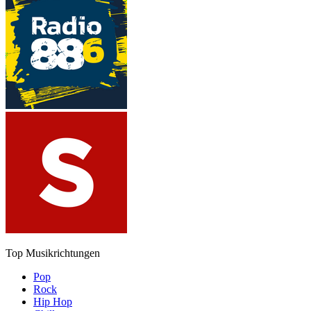
Top Musikrichtungen
Pop
Rock
Hip Hop