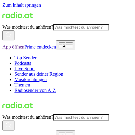
Zum Inhalt springen
Was möchtest du anhören?
App öffnen
Prime entdecken
Top Sender
Podcasts
Live Sport
Sender aus deiner Region
Musikrichtungen
Themen
Radiosender von A-Z
Was möchtest du anhören?