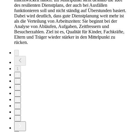
des resilienten Dienstplans, der auch bei Ausfällen
funktionieren soll und nicht ständig auf Überstunden basiert.
Dabei wird deutlich, dass gute Dienstplanung weit mehr ist
als die Verteilung von Arbeitszeiten: Sie beginnt bei der
Analyse von Abläufen, Aufgaben, Zeitfressern und
Besucherzahlen. Ziel ist es, Qualität für Kinder, Fachkräfte,
Eltern und Träger wieder stärker in den Mittelpunkt zu
rücken.
1
2
3
4
5
6
7
8
9