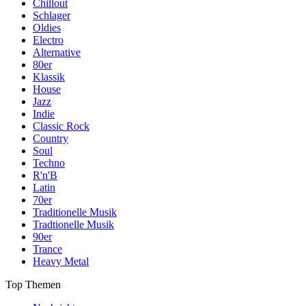
Chillout
Schlager
Oldies
Electro
Alternative
80er
Klassik
House
Jazz
Indie
Classic Rock
Country
Soul
Techno
R'n'B
Latin
70er
Traditionelle Musik
Tradtionelle Musik
90er
Trance
Heavy Metal
Top Themen