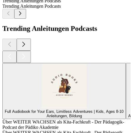
Trending Anleitungen Podcasts
Trending Anleitungen Podcasts
Trending Anleitungen Podcasts
Full Audiobook for Your Ears, Limitless Adventures | Kids, Ages 8-10
Anleitungen, Bildung
An
Über WEITER WACHSEN als Kita-Fachkraft - Der Pädagogik-
Podcast der Pädiko Akademie
Über WEITER WACHSEN als Kita-Fachkraft - Der Pädagogik-