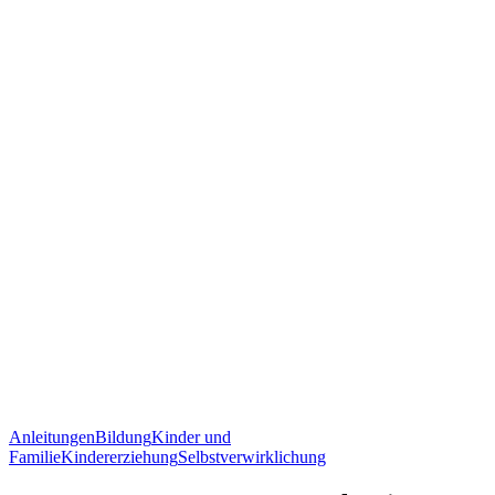
Anleitungen
Bildung
Kinder und
Familie
Kindererziehung
Selbstverwirklichung