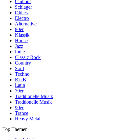
Chillout
Schlager
Oldies
Electro
Alternative
80er
Klassik
House
Jazz
Indie
Classic Rock
Country
Soul
Techno
R'n'B
Latin
70er
Traditionelle Musik
Tradtionelle Musik
90er
Trance
Heavy Metal
Top Themen