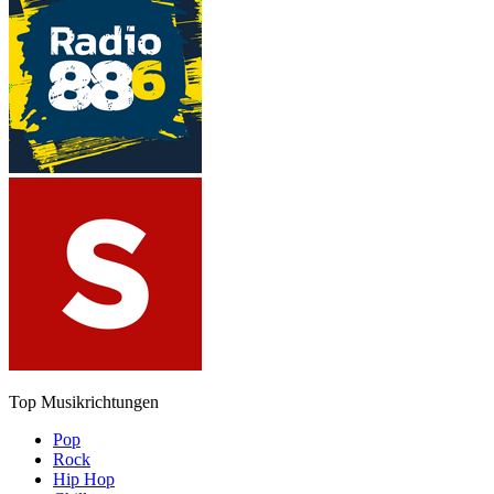
Top Musikrichtungen
Pop
Rock
Hip Hop