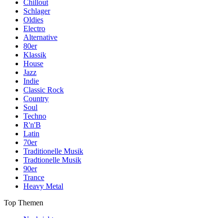
Chillout
Schlager
Oldies
Electro
Alternative
80er
Klassik
House
Jazz
Indie
Classic Rock
Country
Soul
Techno
R'n'B
Latin
70er
Traditionelle Musik
Tradtionelle Musik
90er
Trance
Heavy Metal
Top Themen