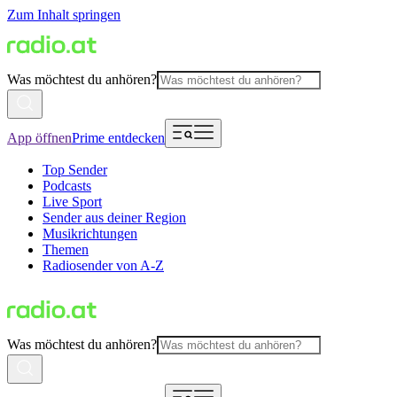
Zum Inhalt springen
Was möchtest du anhören?
App öffnen
Prime entdecken
Top Sender
Podcasts
Live Sport
Sender aus deiner Region
Musikrichtungen
Themen
Radiosender von A-Z
Was möchtest du anhören?