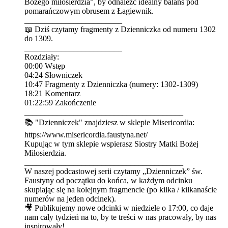
Bożego miłosierdzia”, by odnaleźć idealny balans pod
pomarańczowym obrusem z Łagiewnik.
________________________
📖 Dziś czytamy fragmenty z Dzienniczka od numeru 1302
do 1309.
________________________
Rozdziały:
00:00 Wstęp
04:24 Słowniczek
10:47 Fragmenty z Dzienniczka (numery: 1302-1309)
18:21 Komentarz
01:22:59 Zakończenie
_______________________________________
📚 "Dzienniczek" znajdziesz w sklepie Misericordia:
⁠⁠⁠⁠⁠⁠⁠⁠⁠⁠⁠⁠⁠⁠⁠⁠⁠⁠⁠⁠⁠⁠⁠⁠⁠⁠⁠⁠⁠⁠⁠⁠⁠https://www.misericordia.faustyna.net/⁠⁠⁠⁠⁠⁠⁠⁠⁠⁠⁠⁠⁠⁠⁠⁠⁠⁠⁠⁠⁠⁠⁠⁠⁠⁠⁠⁠⁠⁠⁠⁠⁠
Kupując w tym sklepie wspierasz Siostry Matki Bożej
Miłosierdzia.
_______________________________________
W naszej podcastowej serii czytamy „Dzienniczek” św.
Faustyny od początku do końca, w każdym odcinku
skupiając się na kolejnym fragmencie (po kilka / kilkanaście
numerów na jeden odcinek).
🎥 Publikujemy nowe odcinki w niedziele o ⁠⁠⁠⁠⁠⁠⁠⁠⁠⁠⁠⁠⁠⁠⁠⁠⁠⁠⁠⁠⁠⁠⁠⁠⁠⁠⁠⁠⁠⁠⁠⁠⁠⁠⁠⁠⁠⁠⁠⁠⁠⁠⁠⁠⁠⁠⁠⁠⁠⁠⁠⁠⁠⁠⁠⁠⁠⁠⁠⁠⁠⁠⁠17:00⁠⁠⁠⁠⁠⁠⁠⁠⁠⁠⁠⁠⁠⁠⁠⁠⁠⁠⁠⁠⁠⁠⁠⁠⁠⁠⁠⁠⁠⁠⁠⁠⁠⁠⁠⁠⁠⁠⁠⁠⁠⁠⁠⁠⁠⁠⁠⁠⁠⁠⁠⁠⁠⁠⁠⁠⁠⁠⁠⁠⁠⁠⁠, co daje
nam cały tydzień na to, by te treści w nas pracowały, by nas
inspirowały!