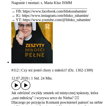
Nagranie i montaż: s. Maria Kluz ISMM
________________________________________
→ FB: ⁠⁠⁠⁠⁠⁠⁠⁠⁠⁠⁠⁠⁠⁠⁠⁠⁠⁠⁠⁠⁠⁠⁠⁠⁠⁠⁠⁠⁠⁠⁠⁠⁠⁠https://www.facebook.com/bliskorahamim/⁠⁠⁠⁠⁠⁠⁠⁠⁠⁠⁠⁠⁠⁠⁠⁠⁠⁠⁠⁠⁠⁠⁠⁠⁠⁠⁠⁠⁠⁠⁠⁠⁠⁠
→ IG: ⁠⁠⁠⁠⁠⁠⁠⁠⁠⁠⁠⁠⁠⁠⁠⁠⁠⁠⁠⁠⁠⁠⁠⁠⁠⁠⁠⁠⁠⁠⁠⁠⁠⁠https://www.instagram.com/blisko_rahamim/⁠⁠⁠⁠⁠⁠⁠⁠⁠⁠⁠⁠⁠⁠⁠⁠⁠⁠⁠⁠⁠⁠⁠⁠⁠⁠⁠⁠⁠⁠⁠⁠⁠⁠
→ YT: ⁠⁠⁠⁠⁠⁠⁠⁠⁠⁠⁠⁠⁠⁠⁠⁠⁠⁠⁠⁠⁠⁠⁠⁠⁠⁠⁠⁠⁠⁠⁠⁠⁠⁠https://www.youtube.com/@blisko_rahamim/
#112 | Czy też jesteś chory z miłości? (Dz. 1302-1309)
12.07.2026
|
1 Std. 24 Min.
Jak odróżnić zwykły smutek od mistycznej tęsknoty, która
„rani miłością” i wyrywa serce do Nieba? ❤️‍🔥
Dlaczego po przyjęciu Komunii powinieneś patrzeć na siebie