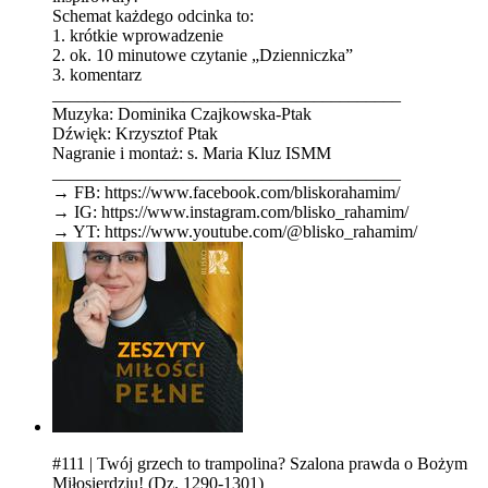
Schemat każdego odcinka to:
1. krótkie wprowadzenie
2. ok. 10 minutowe czytanie „Dzienniczka”
3. komentarz
________________________________________
Muzyka: Dominika Czajkowska-Ptak
Dźwięk: Krzysztof Ptak
Nagranie i montaż: s. Maria Kluz ISMM
________________________________________
→ FB: ⁠⁠⁠⁠⁠⁠⁠⁠⁠⁠⁠⁠⁠⁠⁠⁠⁠⁠⁠⁠⁠⁠⁠⁠⁠⁠⁠⁠⁠⁠⁠⁠⁠https://www.facebook.com/bliskorahamim/⁠⁠⁠⁠⁠⁠⁠⁠⁠⁠⁠⁠⁠⁠⁠⁠⁠⁠⁠⁠⁠⁠⁠⁠⁠⁠⁠⁠⁠⁠⁠⁠⁠
→ IG: ⁠⁠⁠⁠⁠⁠⁠⁠⁠⁠⁠⁠⁠⁠⁠⁠⁠⁠⁠⁠⁠⁠⁠⁠⁠⁠⁠⁠⁠⁠⁠⁠⁠https://www.instagram.com/blisko_rahamim/⁠⁠⁠⁠⁠⁠⁠⁠⁠⁠⁠⁠⁠⁠⁠⁠⁠⁠⁠⁠⁠⁠⁠⁠⁠⁠⁠⁠⁠⁠⁠⁠⁠
→ YT: ⁠⁠⁠⁠⁠⁠⁠⁠⁠⁠⁠⁠⁠⁠⁠⁠⁠⁠⁠⁠⁠⁠⁠⁠⁠⁠⁠⁠⁠⁠⁠⁠⁠https://www.youtube.com/@blisko_rahamim/
#111 | Twój grzech to trampolina? Szalona prawda o Bożym
Miłosierdziu! (Dz. 1290-1301)