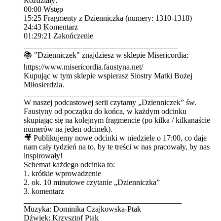
Rozdziały:
00:00 Wstęp
15:25 Fragmenty z Dzienniczka (numery: 1310-1318)
24:43 Komentarz
01:29:21 Zakończenie
_______________________________________
📚 "Dzienniczek" znajdziesz w sklepie Misericordia:
⁠⁠⁠⁠⁠⁠⁠⁠⁠⁠⁠⁠⁠⁠⁠⁠⁠⁠⁠⁠⁠⁠⁠⁠⁠⁠⁠⁠⁠⁠⁠⁠⁠⁠https://www.misericordia.faustyna.net/⁠⁠⁠⁠⁠⁠⁠⁠⁠⁠⁠⁠⁠⁠⁠⁠⁠⁠⁠⁠⁠⁠⁠⁠⁠⁠⁠⁠⁠⁠⁠⁠⁠⁠
Kupując w tym sklepie wspierasz Siostry Matki Bożej
Miłosierdzia.
_______________________________________
W naszej podcastowej serii czytamy „Dzienniczek” św.
Faustyny od początku do końca, w każdym odcinku
skupiając się na kolejnym fragmencie (po kilka / kilkanaście
numerów na jeden odcinek).
🎥 Publikujemy nowe odcinki w niedziele o ⁠⁠⁠⁠⁠⁠⁠⁠⁠⁠⁠⁠⁠⁠⁠⁠⁠⁠⁠⁠⁠⁠⁠⁠⁠⁠⁠⁠⁠⁠⁠⁠⁠⁠⁠⁠⁠⁠⁠⁠⁠⁠⁠⁠⁠⁠⁠⁠⁠⁠⁠⁠⁠⁠⁠⁠⁠⁠⁠⁠⁠⁠⁠17:00⁠⁠⁠⁠⁠⁠⁠⁠⁠⁠⁠⁠⁠⁠⁠⁠⁠⁠⁠⁠⁠⁠⁠⁠⁠⁠⁠⁠⁠⁠⁠⁠⁠⁠⁠⁠⁠⁠⁠⁠⁠⁠⁠⁠⁠⁠⁠⁠⁠⁠⁠⁠⁠⁠⁠⁠⁠⁠⁠⁠⁠⁠⁠, co daje
nam cały tydzień na to, by te treści w nas pracowały, by nas
inspirowały!
Schemat każdego odcinka to:
1. krótkie wprowadzenie
2. ok. 10 minutowe czytanie „Dzienniczka”
3. komentarz
________________________________________
Muzyka: Dominika Czajkowska-Ptak
Dźwięk: Krzysztof Ptak