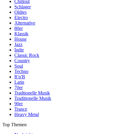
Chillout
Schlager
Oldies
Electro
Alternative
80er
Klassik
House
Jazz
Indie
Classic Rock
Country
Soul
Techno
R'n'B
Latin
70er
Tradtionelle Musik
Traditionelle Musik
90er
Trance
Heavy Metal
Top Themen