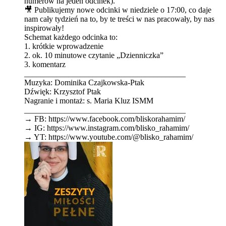
numerów na jeden odcinek).
🎥 Publikujemy nowe odcinki w niedziele o ⁠⁠⁠⁠⁠⁠⁠⁠⁠⁠⁠⁠⁠⁠⁠⁠⁠⁠⁠⁠⁠⁠⁠⁠⁠⁠⁠⁠⁠⁠⁠⁠⁠⁠⁠⁠⁠⁠⁠⁠⁠⁠⁠⁠⁠⁠⁠⁠⁠⁠⁠⁠⁠⁠⁠⁠⁠⁠⁠⁠⁠⁠⁠17:00⁠⁠⁠⁠⁠⁠⁠⁠⁠⁠⁠⁠⁠⁠⁠⁠⁠⁠⁠⁠⁠⁠⁠⁠⁠⁠⁠⁠⁠⁠⁠⁠⁠⁠⁠⁠⁠⁠⁠⁠⁠⁠⁠⁠⁠⁠⁠⁠⁠⁠⁠⁠⁠⁠⁠⁠⁠⁠⁠⁠⁠⁠⁠, co daje
nam cały tydzień na to, by te treści w nas pracowały, by nas
inspirowały!
Schemat każdego odcinka to:
1. krótkie wprowadzenie
2. ok. 10 minutowe czytanie „Dzienniczka”
3. komentarz
________________________________________
Muzyka: Dominika Czajkowska-Ptak
Dźwięk: Krzysztof Ptak
Nagranie i montaż: s. Maria Kluz ISMM
________________________________________
→ FB: ⁠⁠⁠⁠⁠⁠⁠⁠⁠⁠⁠⁠⁠⁠⁠⁠⁠⁠⁠⁠⁠⁠⁠⁠⁠⁠⁠⁠⁠⁠⁠⁠⁠⁠⁠https://www.facebook.com/bliskorahamim/⁠⁠⁠⁠⁠⁠⁠⁠⁠⁠⁠⁠⁠⁠⁠⁠⁠⁠⁠⁠⁠⁠⁠⁠⁠⁠⁠⁠⁠⁠⁠⁠⁠⁠⁠
→ IG: ⁠⁠⁠⁠⁠⁠⁠⁠⁠⁠⁠⁠⁠⁠⁠⁠⁠⁠⁠⁠⁠⁠⁠⁠⁠⁠⁠⁠⁠⁠⁠⁠⁠⁠⁠https://www.instagram.com/blisko_rahamim/⁠⁠⁠⁠⁠⁠⁠⁠⁠⁠⁠⁠⁠⁠⁠⁠⁠⁠⁠⁠⁠⁠⁠⁠⁠⁠⁠⁠⁠⁠⁠⁠⁠⁠⁠
→ YT: ⁠⁠⁠⁠⁠⁠⁠⁠⁠⁠⁠⁠⁠⁠⁠⁠⁠⁠⁠⁠⁠⁠⁠⁠⁠⁠⁠⁠⁠⁠⁠⁠⁠⁠⁠https://www.youtube.com/@blisko_rahamim/