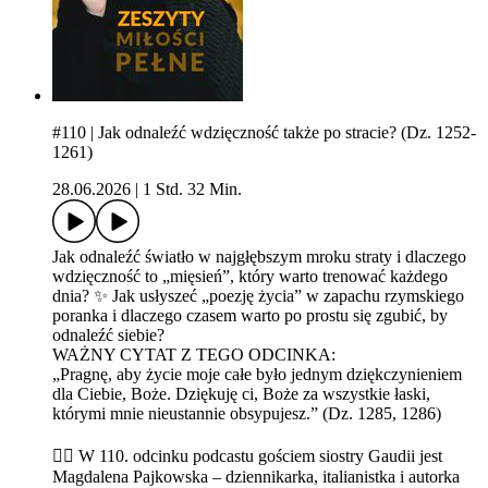
#110 | Jak odnaleźć wdzięczność także po stracie? (Dz. 1252-
1261)
28.06.2026
|
1 Std. 32 Min.
Jak odnaleźć światło w najgłębszym mroku straty i dlaczego
wdzięczność to „mięsień”, który warto trenować każdego
dnia? ✨ Jak usłyszeć „poezję życia” w zapachu rzymskiego
poranka i dlaczego czasem warto po prostu się zgubić, by
odnaleźć siebie?
WAŻNY CYTAT Z TEGO ODCINKA:
„Pragnę, aby życie moje całe było jednym dziękczynieniem
dla Ciebie, Boże. Dziękuję ci, Boże za wszystkie łaski,
którymi mnie nieustannie obsypujesz.” (Dz. 1285, 1286)
👉🏼 W 110. odcinku podcastu gościem siostry Gaudii jest
Magdalena Pajkowska – dziennikarka, italianistka i autorka