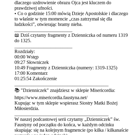
dlaczego uzdrowienie obrazu Ojca jest kluczem do
prawdziwej ufności.
•⁠ ⁠Co o godzinie 15:00 mówią Dzieje Apostolskie i dlaczego
to właśnie w tym momencie „czas zatrzymał się dla
ludzkości”, otwierając bramy nieba.
________________________
📖 Dziś czytamy fragmenty z Dzienniczka od numeru 1319
do 1325.
________________________
Rozdziały:
00:00 Wstęp
09:27 Słowniczek
10:49 Fragmenty z Dzienniczka (numery: 1319-1325)
17:00 Komentarz
01:25:54 Zakończenie
_______________________________________
📚 "Dzienniczek" znajdziesz w sklepie Misericordia:
⁠⁠⁠⁠⁠⁠⁠⁠⁠⁠⁠⁠⁠⁠⁠⁠⁠⁠⁠⁠⁠⁠⁠⁠⁠⁠⁠⁠⁠⁠⁠⁠⁠⁠⁠https://www.misericordia.faustyna.net/⁠⁠⁠⁠⁠⁠⁠⁠⁠⁠⁠⁠⁠⁠⁠⁠⁠⁠⁠⁠⁠⁠⁠⁠⁠⁠⁠⁠⁠⁠⁠⁠⁠⁠⁠
Kupując w tym sklepie wspierasz Siostry Matki Bożej
Miłosierdzia.
_______________________________________
W naszej podcastowej serii czytamy „Dzienniczek” św.
Faustyny od początku do końca, w każdym odcinku
skupiając się na kolejnym fragmencie (po kilka / kilkanaście