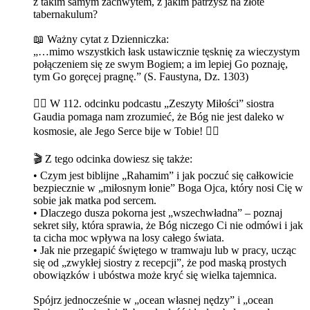
z takim samym zachwytem, z jakim patrzysz na złote
tabernakulum?
📖 Ważny cytat z Dzienniczka:
„…mimo wszystkich łask ustawicznie tęsknię za wieczystym
połączeniem się ze swym Bogiem; a im lepiej Go poznaję,
tym Go goręcej pragnę.” (S. Faustyna, Dz. 1303)
👉🏼 W 112. odcinku podcastu „Zeszyty Miłości” siostra
Gaudia pomaga nam zrozumieć, że Bóg nie jest daleko w
kosmosie, ale Jego Serce bije w Tobie! ❤️‍🔥
🎬 Z tego odcinka dowiesz się także:
• Czym jest biblijne „Rahamim” i jak poczuć się całkowicie
bezpiecznie w „miłosnym łonie” Boga Ojca, który nosi Cię w
sobie jak matka pod sercem.
• Dlaczego dusza pokorna jest „wszechwładna” – poznaj
sekret siły, która sprawia, że Bóg niczego Ci nie odmówi i jak
ta cicha moc wpływa na losy całego świata.
• Jak nie przegapić świętego w tramwaju lub w pracy, ucząc
się od „zwykłej siostry z recepcji”, że pod maską prostych
obowiązków i ubóstwa może kryć się wielka tajemnica.
Spójrz jednocześnie w „ocean własnej nędzy” i „ocean