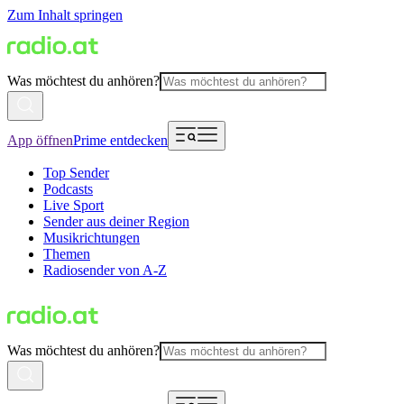
Zum Inhalt springen
Was möchtest du anhören?
App öffnen
Prime entdecken
Top Sender
Podcasts
Live Sport
Sender aus deiner Region
Musikrichtungen
Themen
Radiosender von A-Z
Was möchtest du anhören?