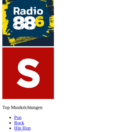
Top Musikrichtungen
Pop
Rock
Hip Hop