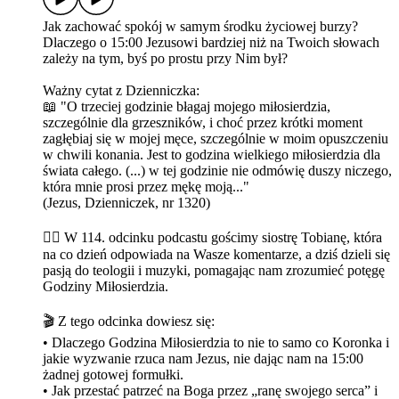
Jak zachować spokój w samym środku życiowej burzy?
Dlaczego o 15:00 Jezusowi bardziej niż na Twoich słowach
zależy na tym, byś po prostu przy Nim był?
Ważny cytat z Dzienniczka:
📖 "O trzeciej godzinie błagaj mojego miłosierdzia,
szczególnie dla grzeszników, i choć przez krótki moment
zagłębiaj się w mojej męce, szczególnie w moim opuszczeniu
w chwili konania. Jest to godzina wielkiego miłosierdzia dla
świata całego. (...) w tej godzinie nie odmówię duszy niczego,
która mnie prosi przez mękę moją..."
(Jezus, Dzienniczek, nr 1320)
👉🏼 W 114. odcinku podcastu gościmy siostrę Tobianę, która
na co dzień odpowiada na Wasze komentarze, a dziś dzieli się
pasją do teologii i muzyki, pomagając nam zrozumieć potęgę
Godziny Miłosierdzia.
🎬 Z tego odcinka dowiesz się:
•⁠ ⁠Dlaczego Godzina Miłosierdzia to nie to samo co Koronka i
jakie wyzwanie rzuca nam Jezus, nie dając nam na 15:00
żadnej gotowej formułki.
•⁠ ⁠Jak przestać patrzeć na Boga przez „ranę swojego serca” i