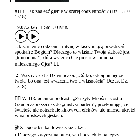
#113 | Jak znaleźć głębię w szarej codzienności? (Dz. 1310-
1318)
19.07.2026
|
1 Std. 30 Min.
Jak zamienić codzienną rutynę w fascynującą przestrzeń
spotkań z Bogiem? Dlaczego to właśnie Twoja słabość jest
„trampoliną”, która wyrzuca Cię prosto w ramiona
miłosiernego Ojca? 🤸‍♂️
📖 Ważny cytat z Dzienniczka: „Córko, oddaj mi nędzę
twoją, bo ona jest wyłączną twoją własnością” (Jezus, Dz.
1318)
👉🏼 W 113. odcinku podcastu „Zeszyty Miłości” siostra
Gaudia zaprasza nas do „mistyki parteru”, przekonując, że
świętość nie potrzebuje kinowych efektów, ale miłości ukrytej
w najprostszych gestach.
🎬 Z tego odcinka dowiesz się także:
•⁠ ⁠Dlaczego zwyczajna praca, sen i posiłek to najlepsze