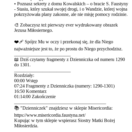
• Poznasz sekrety z domu Kowalskich – o bracie S. Faustyny
- Stasiu, który szukał swojej drogi, i o Wandzie, której wojna
pokrzyżowała plany zakonne, ale nie misję pomocy rodzinie.
🎨 Zobaczysz też pierwszy ever wydrukowany obrazek
Jezusa Miłosiernego.
❤️‍🩹 Spójrz Mu w oczy i przekonaj się, że dla Niego
najważniejsze jest to, że po prostu do Niego przychodzisz.
________________________
📖 Dziś czytamy fragmenty z Dzienniczka od numeru 1290
do 1301.
________________________
Rozdziały:
00:00 Wstęp
07:24 Fragmenty z Dzienniczka (numery: 1290-1301)
16:50 Komentarz
01:14:00 Zakończenie
_______________________________________
📚 "Dzienniczek" znajdziesz w sklepie Misericordia:
⁠⁠⁠⁠⁠⁠⁠⁠⁠⁠⁠⁠⁠⁠⁠⁠⁠⁠⁠⁠⁠⁠⁠⁠⁠⁠⁠⁠⁠⁠⁠⁠https://www.misericordia.faustyna.net/⁠⁠⁠⁠⁠⁠⁠⁠⁠⁠⁠⁠⁠⁠⁠⁠⁠⁠⁠⁠⁠⁠⁠⁠⁠⁠⁠⁠⁠⁠⁠⁠
Kupując w tym sklepie wspierasz Siostry Matki Bożej
Miłosierdzia.
__________________________