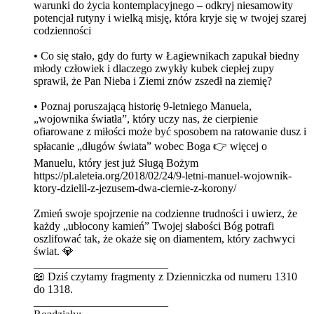
warunki do życia kontemplacyjnego – odkryj niesamowity
potencjał rutyny i wielką misję, która kryje się w twojej szarej
codzienności
•⁠ ⁠Co się stało, gdy do furty w Łagiewnikach zapukał biedny
młody człowiek i dlaczego zwykły kubek ciepłej zupy
sprawił, że Pan Nieba i Ziemi znów zszedł na ziemię?
•⁠ ⁠Poznaj poruszającą historię 9-letniego Manuela,
„wojownika światła”, który uczy nas, że cierpienie
ofiarowane z miłości może być sposobem na ratowanie dusz i
spłacanie „długów świata” wobec Boga 👉 więcej o
Manuelu, który jest już Sługą Bożym
https://pl.aleteia.org/2018/02/24/9-letni-manuel-wojownik-
ktory-dzielil-z-jezusem-dwa-ciernie-z-korony/
Zmień swoje spojrzenie na codzienne trudności i uwierz, że
każdy „ubłocony kamień” Twojej słabości Bóg potrafi
oszlifować tak, że okaże się on diamentem, który zachwyci
świat. 💎
________________________
📖 Dziś czytamy fragmenty z Dzienniczka od numeru 1310
do 1318.
________________________