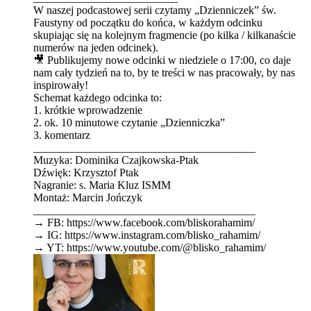
W naszej podcastowej serii czytamy „Dzienniczek” św.
Faustyny od początku do końca, w każdym odcinku
skupiając się na kolejnym fragmencie (po kilka / kilkanaście
numerów na jeden odcinek).
🎥 Publikujemy nowe odcinki w niedziele o ⁠⁠⁠⁠⁠⁠⁠⁠⁠⁠⁠⁠⁠⁠⁠⁠⁠⁠⁠⁠⁠⁠⁠⁠⁠⁠⁠⁠⁠⁠⁠⁠⁠⁠⁠⁠⁠⁠⁠⁠⁠⁠⁠⁠⁠⁠⁠⁠⁠⁠⁠⁠⁠⁠⁠⁠⁠⁠⁠⁠⁠⁠⁠17:00⁠⁠⁠⁠⁠⁠⁠⁠⁠⁠⁠⁠⁠⁠⁠⁠⁠⁠⁠⁠⁠⁠⁠⁠⁠⁠⁠⁠⁠⁠⁠⁠⁠⁠⁠⁠⁠⁠⁠⁠⁠⁠⁠⁠⁠⁠⁠⁠⁠⁠⁠⁠⁠⁠⁠⁠⁠⁠⁠⁠⁠⁠⁠, co daje
nam cały tydzień na to, by te treści w nas pracowały, by nas
inspirowały!
Schemat każdego odcinka to:
1. krótkie wprowadzenie
2. ok. 10 minutowe czytanie „Dzienniczka”
3. komentarz
________________________________________
Muzyka: Dominika Czajkowska-Ptak
Dźwięk: Krzysztof Ptak
Nagranie: s. Maria Kluz ISMM
Montaż: Marcin Jończyk
________________________________________
→ FB: ⁠⁠⁠⁠⁠⁠⁠⁠⁠⁠⁠⁠⁠⁠⁠⁠⁠⁠⁠⁠⁠⁠⁠⁠⁠⁠⁠⁠⁠⁠⁠⁠https://www.facebook.com/bliskorahamim/⁠⁠⁠⁠⁠⁠⁠⁠⁠⁠⁠⁠⁠⁠⁠⁠⁠⁠⁠⁠⁠⁠⁠⁠⁠⁠⁠⁠⁠⁠⁠⁠
→ IG: ⁠⁠⁠⁠⁠⁠⁠⁠⁠⁠⁠⁠⁠⁠⁠⁠⁠⁠⁠⁠⁠⁠⁠⁠⁠⁠⁠⁠⁠⁠⁠⁠https://www.instagram.com/blisko_rahamim/⁠⁠⁠⁠⁠⁠⁠⁠⁠⁠⁠⁠⁠⁠⁠⁠⁠⁠⁠⁠⁠⁠⁠⁠⁠⁠⁠⁠⁠⁠⁠⁠
→ YT: ⁠⁠⁠⁠⁠⁠⁠⁠⁠⁠⁠⁠⁠⁠⁠⁠⁠⁠⁠⁠⁠⁠⁠⁠⁠⁠⁠⁠⁠⁠⁠⁠https://www.youtube.com/@blisko_rahamim/