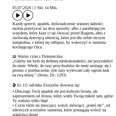
05.07.2026
|
1 Std. 14 Min.
Każdy grzech, upadek, doświadczenie własnej słabości
można przeżywać na dwa sposoby: albo z paraliżującym
wstydem, który każe ci się chować przed Bogiem, albo z
zuchwałą dziecięcą ufnością, która jest dla ciebie niczym
trampolina, z której się odbijasz, by wskoczyć w ramiona
kochającego Ojca.
📖 Ważny cytat z Dzienniczka:
„Gdyby nie było tej drobnej niedoskonałości, nie przyszłabyś
do mnie. Wiedz, ile razy przychodzisz do mnie uniżając się i
prosisz o przebaczenie, tyle razy wylewam cały ogrom łask
na twą duszę.” (Jezus, Dz. 1293)
🎬 Ze 111 odcinka Zeszytów dowiesz się:
• Dlaczego Twój upadek nie jest końcem świata, ale
zaproszeniem od Jezusa, który widzi Twoją miłość tam, gdzie
Ty widzisz tylko błąd
• Czym różni się niszczący wstyd, mówiący „jesteś zły”, od
zdrowych wyrzutów sumienia, które pomagają wrócić na
właściwą drogę