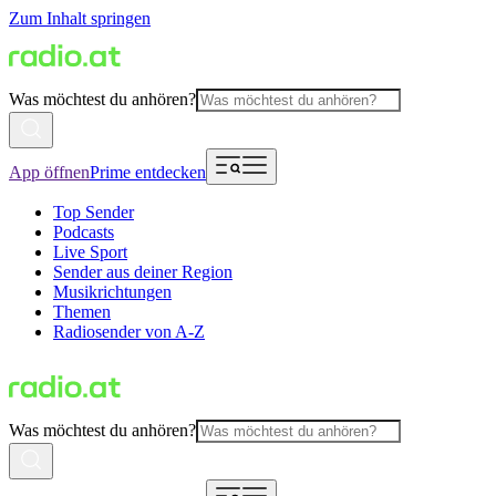
Zum Inhalt springen
Was möchtest du anhören?
App öffnen
Prime entdecken
Top Sender
Podcasts
Live Sport
Sender aus deiner Region
Musikrichtungen
Themen
Radiosender von A-Z
Was möchtest du anhören?