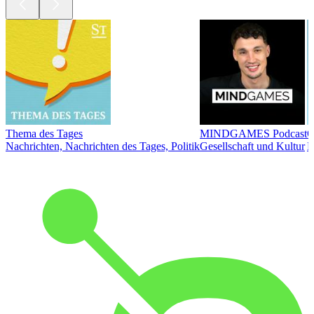
Thema des Tages
MINDGAMES Podcast
Ö
Nachrichten, Nachrichten des Tages, Politik
Gesellschaft und Kultur
N