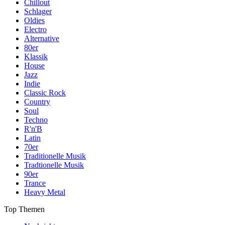
Chillout
Schlager
Oldies
Electro
Alternative
80er
Klassik
House
Jazz
Indie
Classic Rock
Country
Soul
Techno
R'n'B
Latin
70er
Traditionelle Musik
Tradtionelle Musik
90er
Trance
Heavy Metal
Top Themen