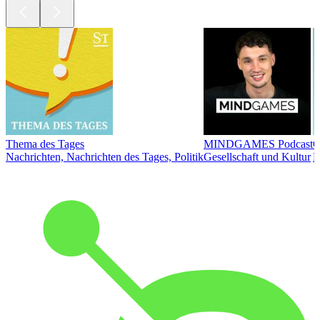
Thema des Tages
MINDGAMES Podcast
Ö
Nachrichten, Nachrichten des Tages, Politik
Gesellschaft und Kultur
N