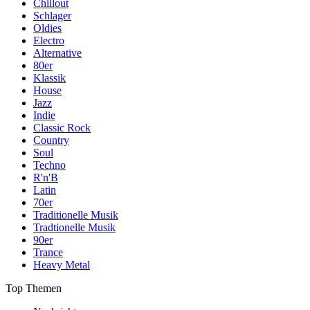
Chillout
Schlager
Oldies
Electro
Alternative
80er
Klassik
House
Jazz
Indie
Classic Rock
Country
Soul
Techno
R'n'B
Latin
70er
Traditionelle Musik
Tradtionelle Musik
90er
Trance
Heavy Metal
Top Themen