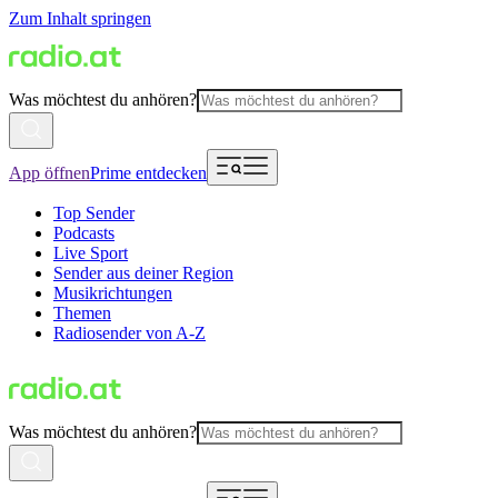
Zum Inhalt springen
Was möchtest du anhören?
App öffnen
Prime entdecken
Top Sender
Podcasts
Live Sport
Sender aus deiner Region
Musikrichtungen
Themen
Radiosender von A-Z
Was möchtest du anhören?