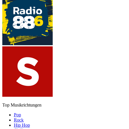
Top Musikrichtungen
Pop
Rock
Hip Hop