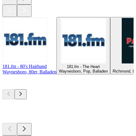
181.fm - 80's Hairband
181.fm - The Heart
P
Waynesboro, Pop, Balladen
Richmond, La
Waynesboro, 80er, Balladen
Top
Podcasts
Top
Podcasts
Top
Podcasts