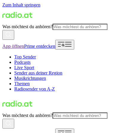
Zum Inhalt springen
Was möchtest du anhören?
App öffnen
Prime entdecken
Top Sender
Podcasts
Live Sport
Sender aus deiner Region
Musikrichtungen
Themen
Radiosender von A-Z
Was möchtest du anhören?