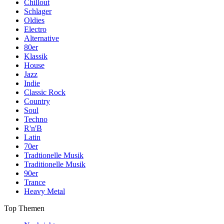
Chillout
Schlager
Oldies
Electro
Alternative
80er
Klassik
House
Jazz
Indie
Classic Rock
Country
Soul
Techno
R'n'B
Latin
70er
Tradtionelle Musik
Traditionelle Musik
90er
Trance
Heavy Metal
Top Themen