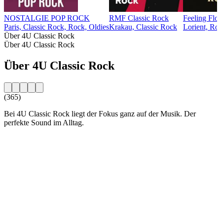
NOSTALGIE POP ROCK
RMF Classic Rock
Feeling Flo
Paris, Classic Rock, Rock, Oldies
Krakau, Classic Rock
Lorient, Ro
Über 4U Classic Rock
Über 4U Classic Rock
Über 4U Classic Rock
(365)
Bei 4U Classic Rock liegt der Fokus ganz auf der Musik. Der
perfekte Sound im Alltag.
Sender-Website