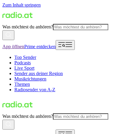
Zum Inhalt springen
Was möchtest du anhören?
App öffnen
Prime entdecken
Top Sender
Podcasts
Live Sport
Sender aus deiner Region
Musikrichtungen
Themen
Radiosender von A-Z
Was möchtest du anhören?