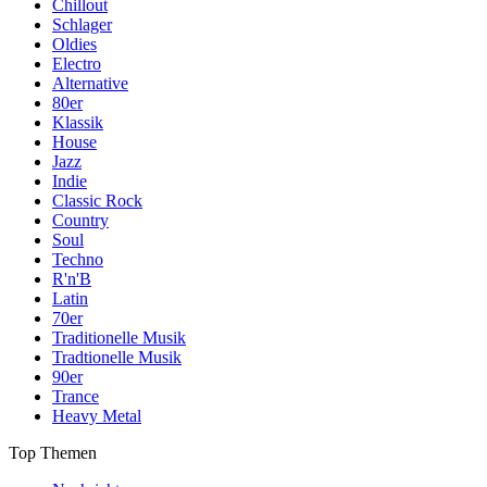
Chillout
Schlager
Oldies
Electro
Alternative
80er
Klassik
House
Jazz
Indie
Classic Rock
Country
Soul
Techno
R'n'B
Latin
70er
Traditionelle Musik
Tradtionelle Musik
90er
Trance
Heavy Metal
Top Themen