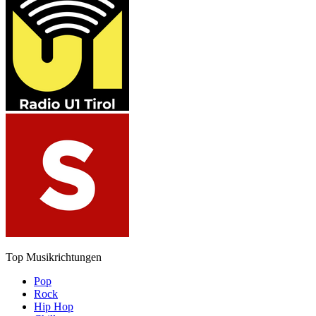
Top Musikrichtungen
Pop
Rock
Hip Hop