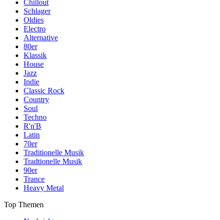
Chillout
Schlager
Oldies
Electro
Alternative
80er
Klassik
House
Jazz
Indie
Classic Rock
Country
Soul
Techno
R'n'B
Latin
70er
Traditionelle Musik
Tradtionelle Musik
90er
Trance
Heavy Metal
Top Themen