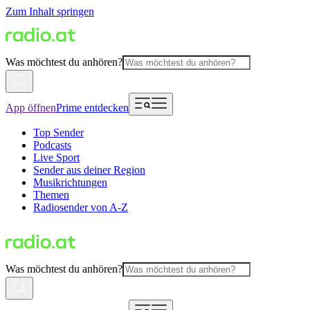
Zum Inhalt springen
Was möchtest du anhören?
App öffnen
Prime entdecken
Top Sender
Podcasts
Live Sport
Sender aus deiner Region
Musikrichtungen
Themen
Radiosender von A-Z
Was möchtest du anhören?