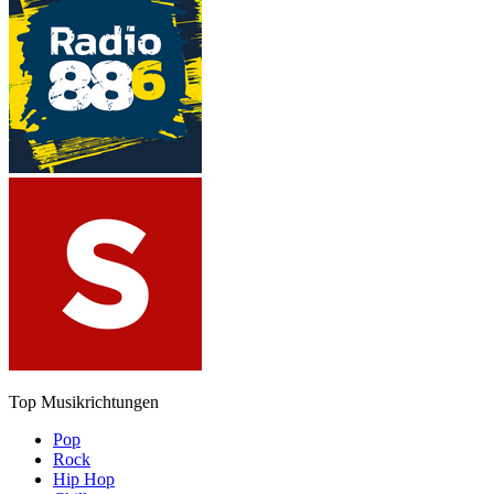
Top Musikrichtungen
Pop
Rock
Hip Hop