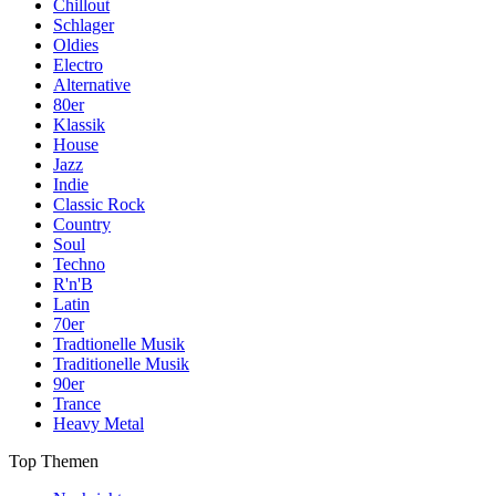
Chillout
Schlager
Oldies
Electro
Alternative
80er
Klassik
House
Jazz
Indie
Classic Rock
Country
Soul
Techno
R'n'B
Latin
70er
Tradtionelle Musik
Traditionelle Musik
90er
Trance
Heavy Metal
Top Themen