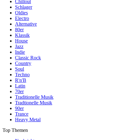
Chillout
Schlager
Oldies
Electro
Alternative
80er
Klassik
House
Jazz
Indie
Classic Rock
Country
Soul
Techno
R'n'B
Latin
70er
Traditionelle Musik
Tradtionelle Musik
90er
Trance
Heavy Metal
Top Themen