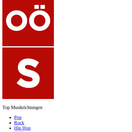
Top Musikrichtungen
Pop
Rock
Hip Hop