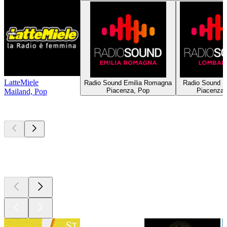
LatteMiele
Radio Sound Emilia Romagna
Radio Sound L
Piacenza, Pop
Piacenza,
Mailand, Pop
Top
Podcasts
Top
Podcasts
Top
Podcasts