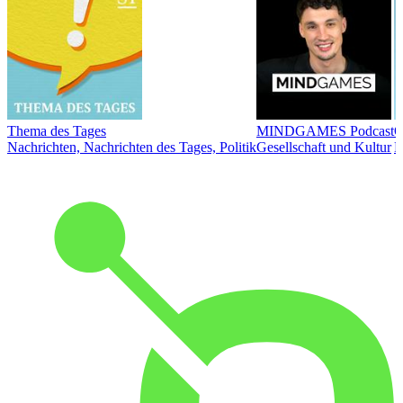
Thema des Tages
MINDGAMES Podcast
Ö
Nachrichten, Nachrichten des Tages, Politik
Gesellschaft und Kultur
N