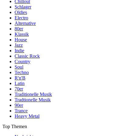
Chillout
Schlager
Oldies
Electro
Alternative
80er
Klassik
House
Jazz
Indie
Classic Rock
Country
Soul
Techno
R'n'B
Latin
70er
Traditionelle Musik
Tradtionelle Musik
90er
Trance
Heavy Metal
Top Themen