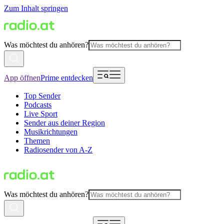
Zum Inhalt springen
Was möchtest du anhören?
App öffnen
Prime entdecken
Top Sender
Podcasts
Live Sport
Sender aus deiner Region
Musikrichtungen
Themen
Radiosender von A-Z
Was möchtest du anhören?