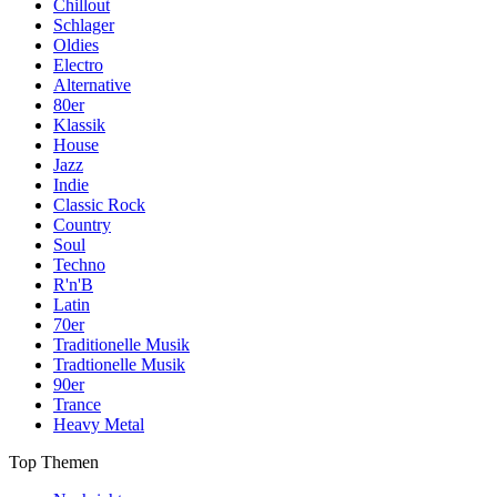
Chillout
Schlager
Oldies
Electro
Alternative
80er
Klassik
House
Jazz
Indie
Classic Rock
Country
Soul
Techno
R'n'B
Latin
70er
Traditionelle Musik
Tradtionelle Musik
90er
Trance
Heavy Metal
Top Themen