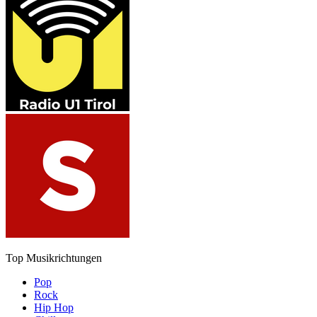
Top Musikrichtungen
Pop
Rock
Hip Hop