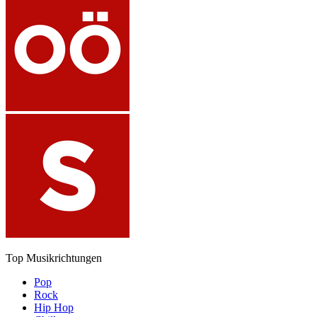
Top Musikrichtungen
Pop
Rock
Hip Hop