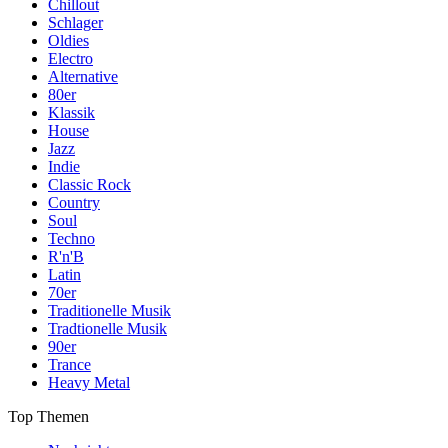
Chillout
Schlager
Oldies
Electro
Alternative
80er
Klassik
House
Jazz
Indie
Classic Rock
Country
Soul
Techno
R'n'B
Latin
70er
Traditionelle Musik
Tradtionelle Musik
90er
Trance
Heavy Metal
Top Themen