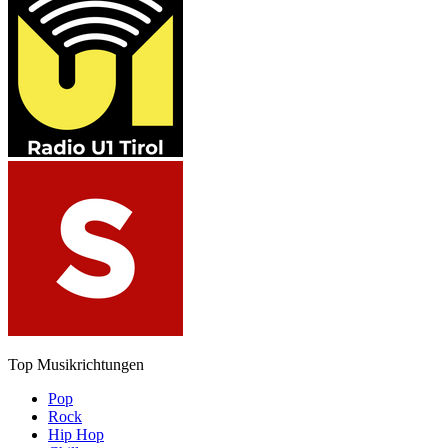
Top Musikrichtungen
Pop
Rock
Hip Hop