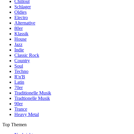
Chillout
Schlager
Oldies
Electro
Alternative
80er
Klassik
House
Jazz
Indie
Classic Rock
Country
Soul
Techno
R'n'B
Latin
70er
Traditionelle Musik
Tradtionelle Musik
90er
Trance
Heavy Metal
Top Themen