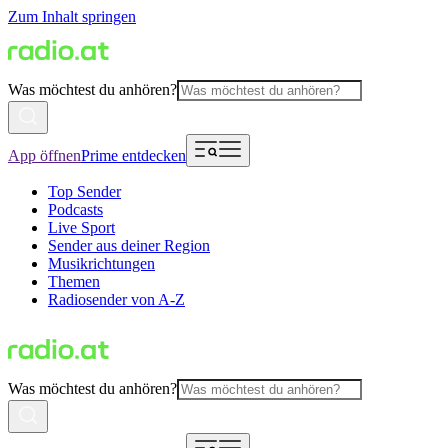
Zum Inhalt springen
Was möchtest du anhören?
App öffnen
Prime entdecken
Top Sender
Podcasts
Live Sport
Sender aus deiner Region
Musikrichtungen
Themen
Radiosender von A-Z
Was möchtest du anhören?