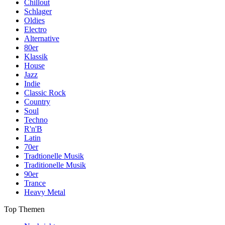
Chillout
Schlager
Oldies
Electro
Alternative
80er
Klassik
House
Jazz
Indie
Classic Rock
Country
Soul
Techno
R'n'B
Latin
70er
Tradtionelle Musik
Traditionelle Musik
90er
Trance
Heavy Metal
Top Themen