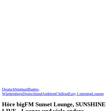
Deutsch
Stuttgart
Baden-
Württemberg
Deutschland
Ambient
Chillout
Easy Listening
Lounge
Höre bigFM Sunset Lounge, SUNSHINE
LIVE - Lounge und viele andere