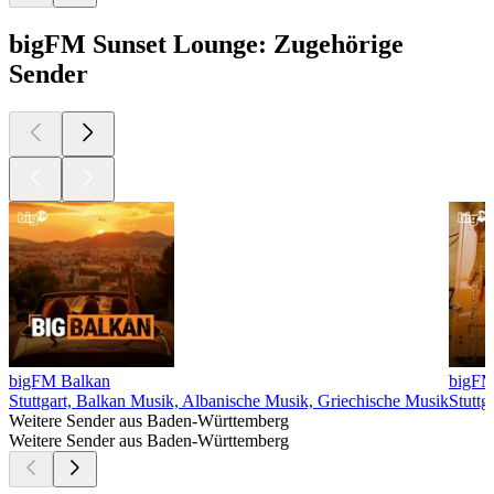
bigFM Sunset Lounge: Zugehörige
Sender
bigFM Balkan
bigF
Stuttgart, Balkan Musik, Albanische Musik, Griechische Musik
Stuttg
Weitere Sender aus Baden-Württemberg
Weitere Sender aus Baden-Württemberg