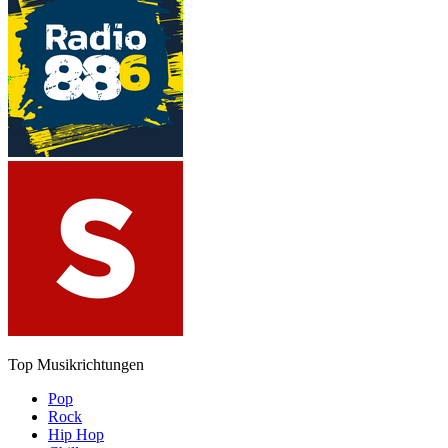
Top Musikrichtungen
Pop
Rock
Hip Hop