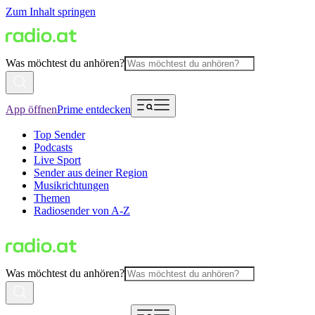
Zum Inhalt springen
Was möchtest du anhören?
App öffnen
Prime entdecken
Top Sender
Podcasts
Live Sport
Sender aus deiner Region
Musikrichtungen
Themen
Radiosender von A-Z
Was möchtest du anhören?