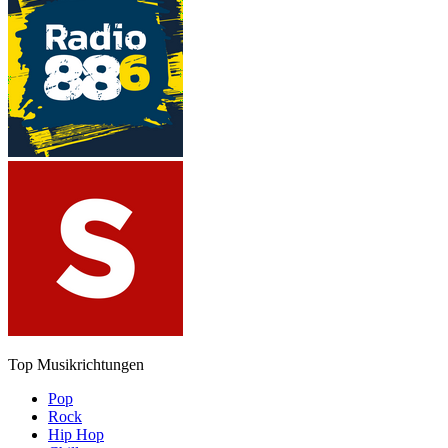
Top Musikrichtungen
Pop
Rock
Hip Hop