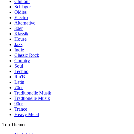
Chillout
Schlager
Oldies
Electro
Alternative
80er
Klassik
House
Jazz
Indie
Classic Rock
Country
Soul
Techno
R'n'B
Latin
70er
Traditionelle Musik
Tradtionelle Musik
90er
Trance
Heavy Metal
Top Themen