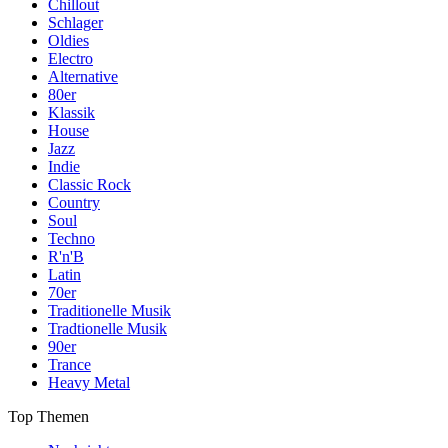
Chillout
Schlager
Oldies
Electro
Alternative
80er
Klassik
House
Jazz
Indie
Classic Rock
Country
Soul
Techno
R'n'B
Latin
70er
Traditionelle Musik
Tradtionelle Musik
90er
Trance
Heavy Metal
Top Themen