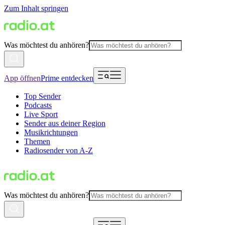
Zum Inhalt springen
Was möchtest du anhören?
App öffnen
Prime entdecken
Top Sender
Podcasts
Live Sport
Sender aus deiner Region
Musikrichtungen
Themen
Radiosender von A-Z
Was möchtest du anhören?