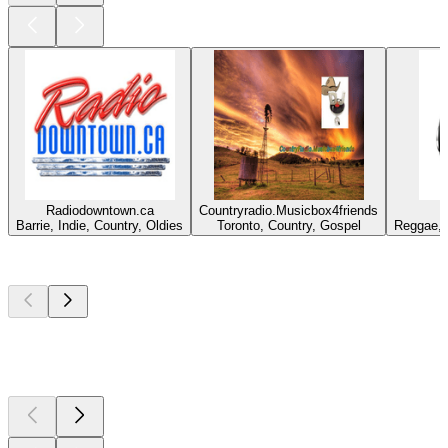
Radiodowntown.ca
Countryradio.Musicbox4friends
Barrie, Indie, Country, Oldies
Toronto, Country, Gospel
Reggae, 
Top
Podcasts
Top
Podcasts
Top
Podcasts