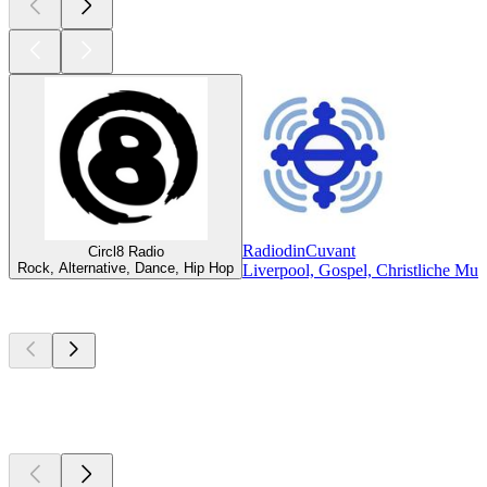
RadiodinCuvant
Circl8 Radio
Rock, Alternative, Dance, Hip Hop
Liverpool, Gospel, Christliche Mus
Top
Podcasts
Top
Podcasts
Top
Podcasts