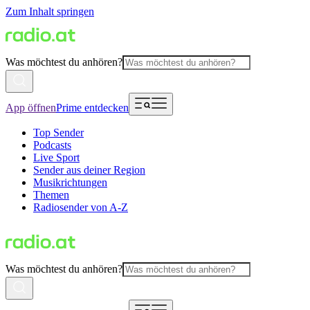
Zum Inhalt springen
Was möchtest du anhören?
App öffnen
Prime entdecken
Top Sender
Podcasts
Live Sport
Sender aus deiner Region
Musikrichtungen
Themen
Radiosender von A-Z
Was möchtest du anhören?