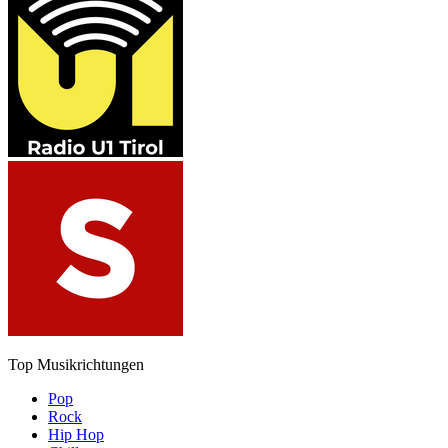
Top Musikrichtungen
Pop
Rock
Hip Hop