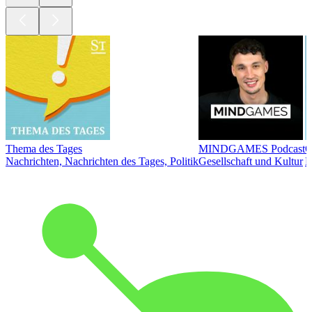
Thema des Tages
MINDGAMES Podcast
Ö
Nachrichten, Nachrichten des Tages, Politik
Gesellschaft und Kultur
N