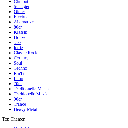
Chillout
Schlager
Oldies
Electro
Alternative
80er
Klassik
House
Jazz
Indie
Classic Rock
Country
Soul
Techno
R'n'B
Latin
70er
Traditionelle Musik
Tradtionelle Musik
90er
Trance
Heavy Metal
Top Themen