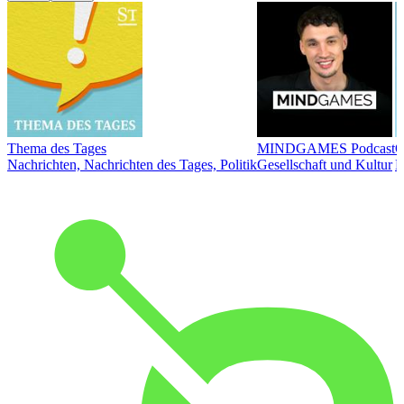
Thema des Tages
MINDGAMES Podcast
Ö
Nachrichten, Nachrichten des Tages, Politik
Gesellschaft und Kultur
N