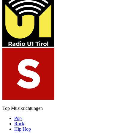
Top Musikrichtungen
Pop
Rock
Hip Hop