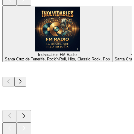
Inolvidables FM Radio
R
Santa Cruz de Tenerife, Rock'n'Roll, Hits, Classic Rock, Pop
Santa Cruz
Top
Podcasts
Top
Podcasts
Top
Podcasts