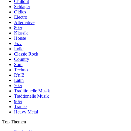
Chillout
Schlager
Oldies
Electro
Alternative
80er
Klassik
House
Jazz
Indie
Classic Rock
Country
Soul
Techno
R'n'B
Latin
70er
Traditionelle Musik
Tradtionelle Musik
90er
Trance
Heavy Metal
Top Themen