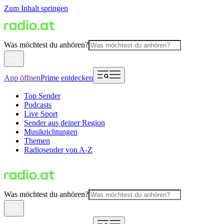
Zum Inhalt springen
Was möchtest du anhören?
App öffnen
Prime entdecken
Top Sender
Podcasts
Live Sport
Sender aus deiner Region
Musikrichtungen
Themen
Radiosender von A-Z
Was möchtest du anhören?