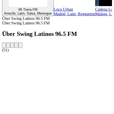
Loca Urban
Cadena Lat
Mi Tierra FM
Arrecife, Latin, Salsa, Merengue
Madrid, Latin, Reggaeton
Malaga, Lat
Über Swing Latinos 96.5 FM
Über Swing Latinos 96.5 FM
Über Swing Latinos 96.5 FM
(51)
Sender-Website