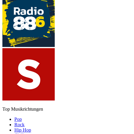
Top Musikrichtungen
Pop
Rock
Hip Hop