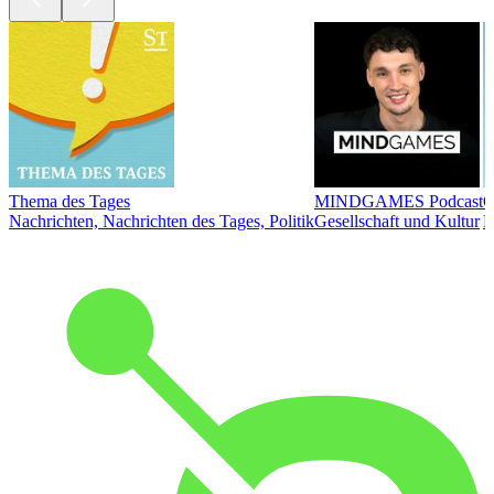
Thema des Tages
MINDGAMES Podcast
Ö
Nachrichten, Nachrichten des Tages, Politik
Gesellschaft und Kultur
N