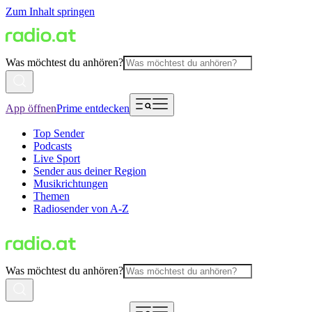
Zum Inhalt springen
Was möchtest du anhören?
App öffnen
Prime entdecken
Top Sender
Podcasts
Live Sport
Sender aus deiner Region
Musikrichtungen
Themen
Radiosender von A-Z
Was möchtest du anhören?