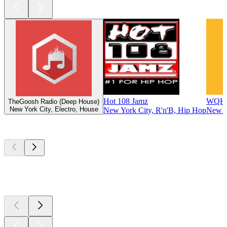
Hot 108 Jamz
WQHT
TheGoosh Radio (Deep House)
New York City, Electro, House
New York City, R'n'B, Hip Hop
New Y
Top
Podcasts
Top
Podcasts
Top
Podcasts