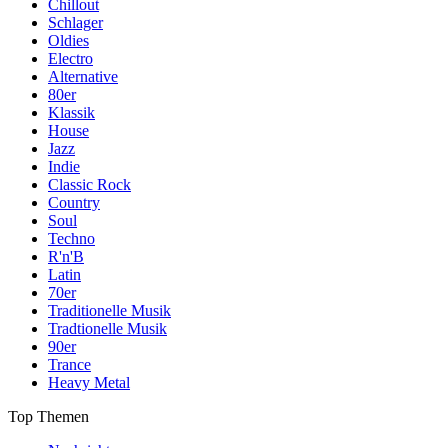
Chillout
Schlager
Oldies
Electro
Alternative
80er
Klassik
House
Jazz
Indie
Classic Rock
Country
Soul
Techno
R'n'B
Latin
70er
Traditionelle Musik
Tradtionelle Musik
90er
Trance
Heavy Metal
Top Themen