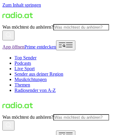
Zum Inhalt springen
Was möchtest du anhören?
App öffnen
Prime entdecken
Top Sender
Podcasts
Live Sport
Sender aus deiner Region
Musikrichtungen
Themen
Radiosender von A-Z
Was möchtest du anhören?