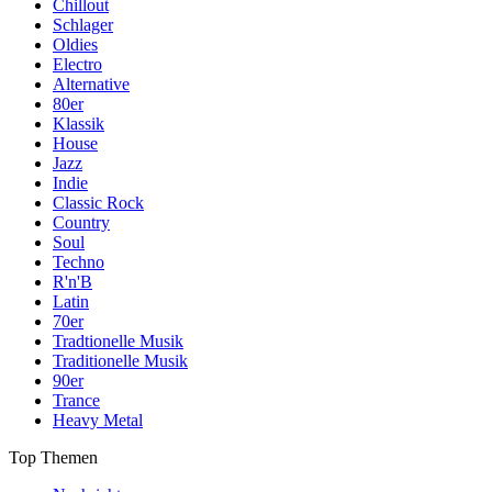
Chillout
Schlager
Oldies
Electro
Alternative
80er
Klassik
House
Jazz
Indie
Classic Rock
Country
Soul
Techno
R'n'B
Latin
70er
Tradtionelle Musik
Traditionelle Musik
90er
Trance
Heavy Metal
Top Themen