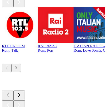
RTL 102.5 FM
RAI Radio 2
ITALIAN RADIO - Onl
Rom, Talk
Rom, Pop
Rom, Love Songs, Old
Top
Podcasts
Top
Podcasts
Top
Podcasts