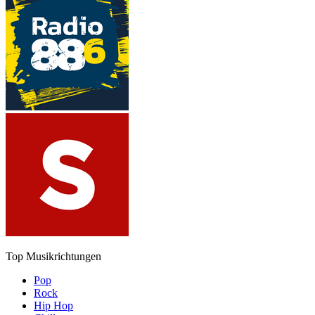
Top Musikrichtungen
Pop
Rock
Hip Hop