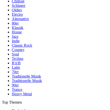
Chillout
Schlager
Oldies
Electro
Alternative
80er
Klassik
House
Jazz
Indie
Classic Rock
Country
Soul
Techno
R'n'B
Latin
70er
Tradtionelle Musik
Traditionelle Musik
90er
Trance
Heavy Metal
Top Themen