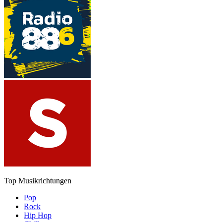
Top Musikrichtungen
Pop
Rock
Hip Hop