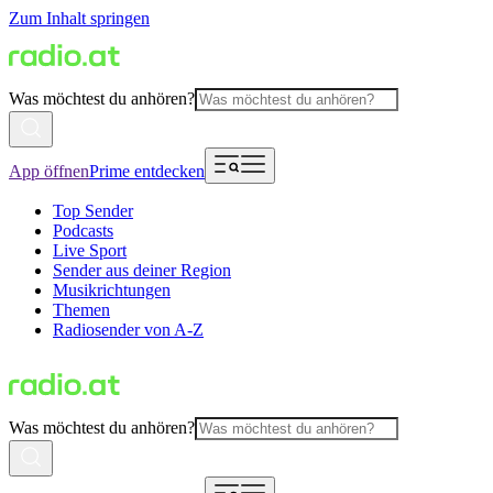
Zum Inhalt springen
Was möchtest du anhören?
App öffnen
Prime entdecken
Top Sender
Podcasts
Live Sport
Sender aus deiner Region
Musikrichtungen
Themen
Radiosender von A-Z
Was möchtest du anhören?