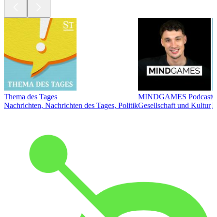
Thema des Tages
MINDGAMES Podcast
Ö
Nachrichten, Nachrichten des Tages, Politik
Gesellschaft und Kultur
N