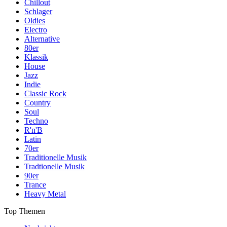
Chillout
Schlager
Oldies
Electro
Alternative
80er
Klassik
House
Jazz
Indie
Classic Rock
Country
Soul
Techno
R'n'B
Latin
70er
Traditionelle Musik
Tradtionelle Musik
90er
Trance
Heavy Metal
Top Themen