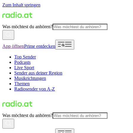
Zum Inhalt springen
Was möchtest du anhören?
App öffnen
Prime entdecken
Top Sender
Podcasts
Live Sport
Sender aus deiner Region
Musikrichtungen
Themen
Radiosender von A-Z
Was möchtest du anhören?