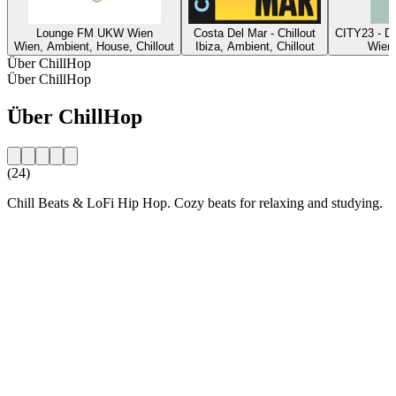
Lounge FM UKW Wien
Costa Del Mar - Chillout
CITY23 - De
Wien, Ambient, House, Chillout
Ibiza, Ambient, Chillout
Wien,
Über ChillHop
Über ChillHop
Über ChillHop
(24)
Chill Beats & LoFi Hip Hop. Cozy beats for relaxing and studying.
Sender-Website