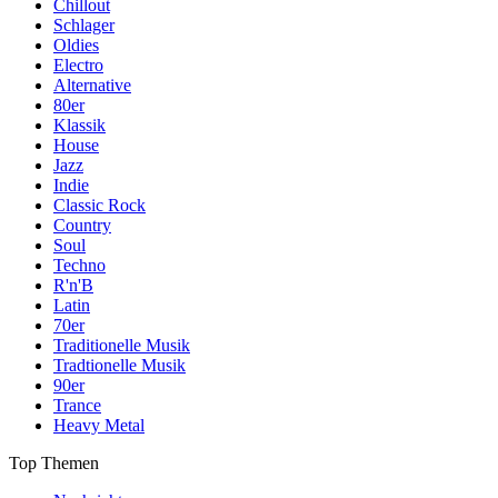
Chillout
Schlager
Oldies
Electro
Alternative
80er
Klassik
House
Jazz
Indie
Classic Rock
Country
Soul
Techno
R'n'B
Latin
70er
Traditionelle Musik
Tradtionelle Musik
90er
Trance
Heavy Metal
Top Themen