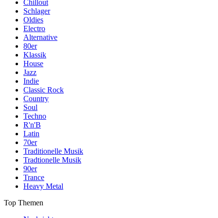
Chillout
Schlager
Oldies
Electro
Alternative
80er
Klassik
House
Jazz
Indie
Classic Rock
Country
Soul
Techno
R'n'B
Latin
70er
Traditionelle Musik
Tradtionelle Musik
90er
Trance
Heavy Metal
Top Themen