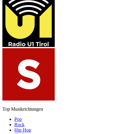
Top Musikrichtungen
Pop
Rock
Hip Hop