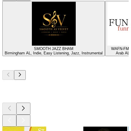
SMOOTH JAZZ BHAM
WAFN-FM -
Birmingham AL, Indie, Easy Listening, Jazz, Instrumental
Arab AL,
Top
Podcasts
Top
Podcasts
Top
Podcasts