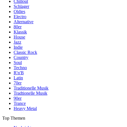
Chillout
Schlager
Oldies
Electro
Alternative
80er
Klassik
House
Jazz
Indie
Classic Rock
Country
Soul
Techno
R'n'B
Latin
70er
Traditionelle Musik
Tradtionelle Musik
90er
Trance
Heavy Metal
Top Themen