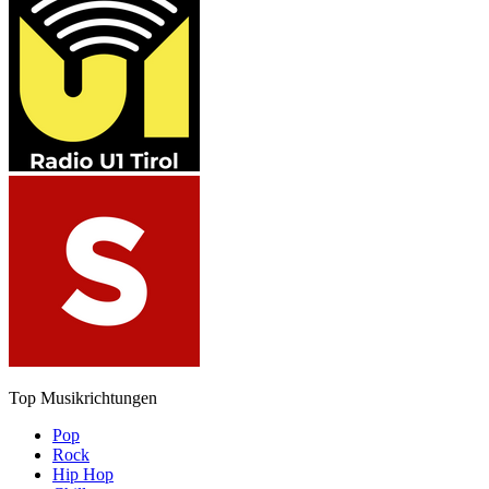
Top Musikrichtungen
Pop
Rock
Hip Hop