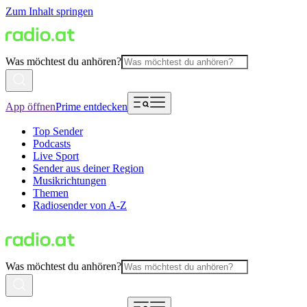
Zum Inhalt springen
Was möchtest du anhören?
App öffnen
Prime entdecken
Top Sender
Podcasts
Live Sport
Sender aus deiner Region
Musikrichtungen
Themen
Radiosender von A-Z
Was möchtest du anhören?