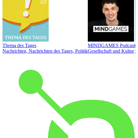
Thema des Tages
MINDGAMES Podcast
Ö
Nachrichten, Nachrichten des Tages, Politik
Gesellschaft und Kultur
N