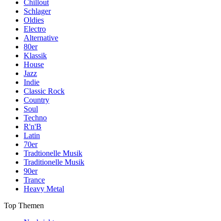
Chillout
Schlager
Oldies
Electro
Alternative
80er
Klassik
House
Jazz
Indie
Classic Rock
Country
Soul
Techno
R'n'B
Latin
70er
Tradtionelle Musik
Traditionelle Musik
90er
Trance
Heavy Metal
Top Themen