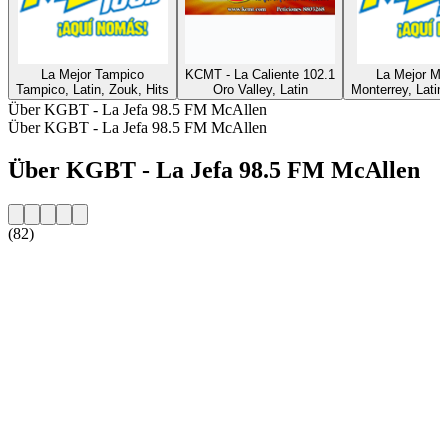
La Mejor Tampico
KCMT - La Caliente 102.1
La Mejor Mo
Tampico, Latin, Zouk, Hits
Oro Valley, Latin
Monterrey, Latin
Über KGBT - La Jefa 98.5 FM McAllen
Über KGBT - La Jefa 98.5 FM McAllen
Über KGBT - La Jefa 98.5 FM McAllen
(82)
Sender-Website