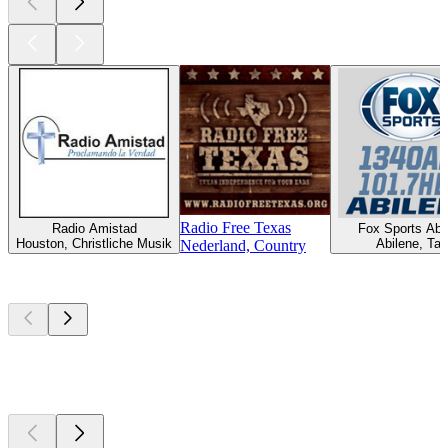
Radio Free Texas
Radio Amistad
Fox Sports Abi
Houston, Christliche Musik
Abilene, Tal
Nederland, Country
Top
Podcasts
Top
Podcasts
Top
Podcasts