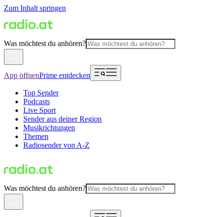
Zum Inhalt springen
Was möchtest du anhören?
App öffnen
Prime entdecken
Top Sender
Podcasts
Live Sport
Sender aus deiner Region
Musikrichtungen
Themen
Radiosender von A-Z
Was möchtest du anhören?