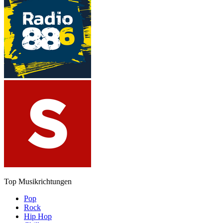
Top Musikrichtungen
Pop
Rock
Hip Hop