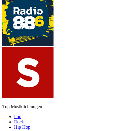
Top Musikrichtungen
Pop
Rock
Hip Hop