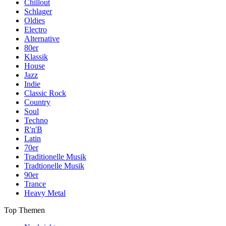
Chillout
Schlager
Oldies
Electro
Alternative
80er
Klassik
House
Jazz
Indie
Classic Rock
Country
Soul
Techno
R'n'B
Latin
70er
Traditionelle Musik
Tradtionelle Musik
90er
Trance
Heavy Metal
Top Themen