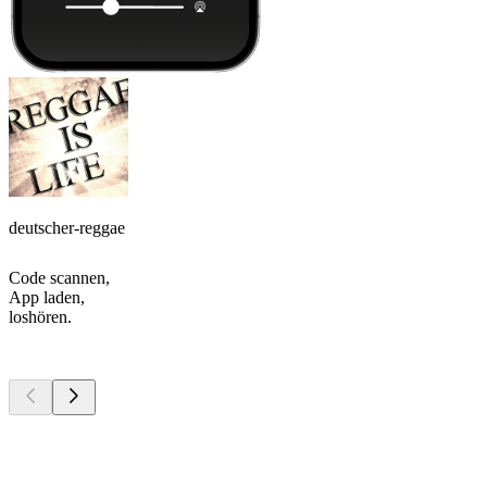
deutscher-reggae
Code scannen,
App laden,
loshören.
Top
Podcasts
Top
Podcasts
Top
Podcasts