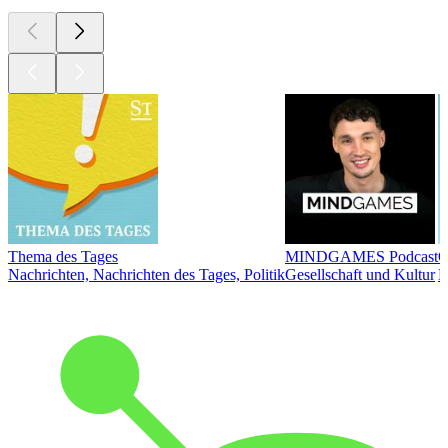
Thema des Tages
MINDGAMES Podcast
Ö
Nachrichten, Nachrichten des Tages, Politik
Gesellschaft und Kultur
N