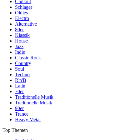
Chillout
Schlager
Oldies
Electro
Alternative
80er
Klassik
House
Jazz
Indie
Classic Rock
Country
Soul
Techno
R'n'B
Latin
70er
Traditionelle Musik
Tradtionelle Musik
90er
Trance
Heavy Metal
Top Themen