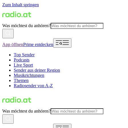
Zum Inhalt springen
Was möchtest du anhören?
App öffnen
Prime entdecken
Top Sender
Podcasts
Live Sport
Sender aus deiner Region
Musikrichtungen
Themen
Radiosender von A-Z
Was möchtest du anhören?