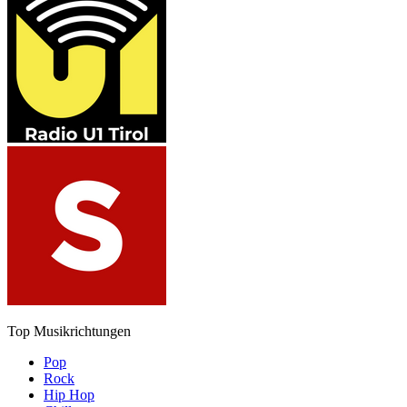
Top Musikrichtungen
Pop
Rock
Hip Hop