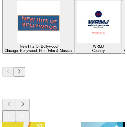
New Hits Of Bollywood
WRMJ
Chicago, Bollywood, Hits, Film & Musical
Country
C
Top
Podcasts
Top
Podcasts
Top
Podcasts