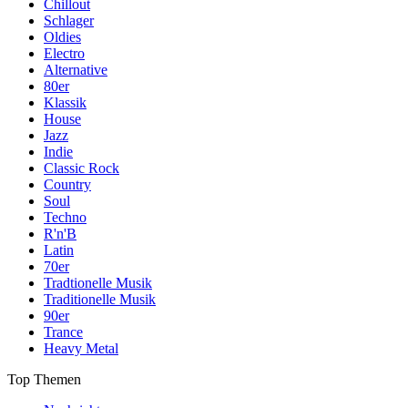
Chillout
Schlager
Oldies
Electro
Alternative
80er
Klassik
House
Jazz
Indie
Classic Rock
Country
Soul
Techno
R'n'B
Latin
70er
Tradtionelle Musik
Traditionelle Musik
90er
Trance
Heavy Metal
Top Themen