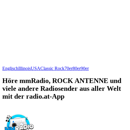
Englisch
Illinois
USA
Classic Rock
70er
80er
90er
Höre mmRadio, ROCK ANTENNE und
viele andere Radiosender aus aller Welt
mit der radio.at-App