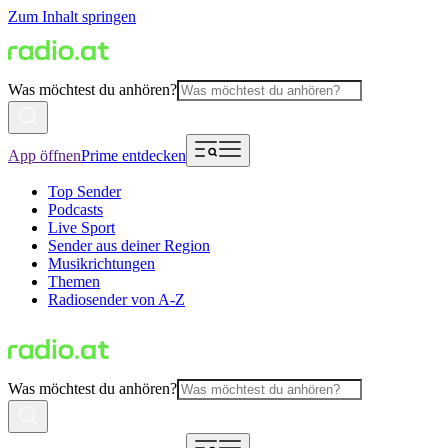
Zum Inhalt springen
Was möchtest du anhören?
App öffnen
Prime entdecken
Top Sender
Podcasts
Live Sport
Sender aus deiner Region
Musikrichtungen
Themen
Radiosender von A-Z
Was möchtest du anhören?