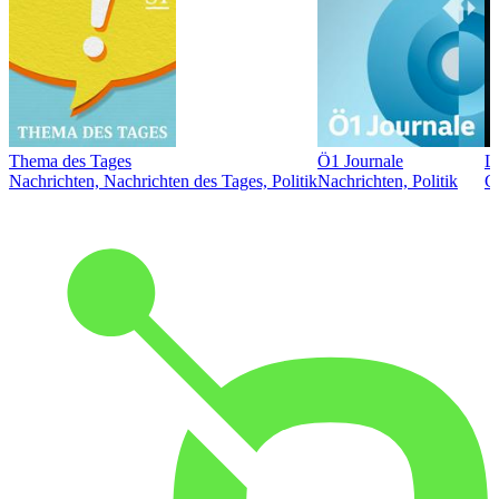
Thema des Tages
Ö1 Journale
L
Nachrichten, Nachrichten des Tages, Politik
Nachrichten, Politik
Ge