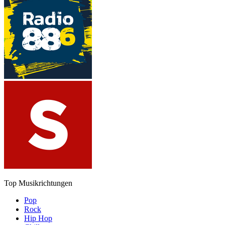
Top Musikrichtungen
Pop
Rock
Hip Hop