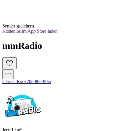
Sender speichern
Kostenlos im App Store laden
mmRadio
Classic Rock
70er
80er
90er
Jetzt Läuft