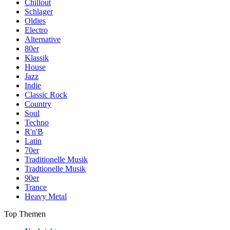
Chillout
Schlager
Oldies
Electro
Alternative
80er
Klassik
House
Jazz
Indie
Classic Rock
Country
Soul
Techno
R'n'B
Latin
70er
Traditionelle Musik
Tradtionelle Musik
90er
Trance
Heavy Metal
Top Themen