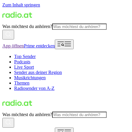
Zum Inhalt springen
Was möchtest du anhören?
App öffnen
Prime entdecken
Top Sender
Podcasts
Live Sport
Sender aus deiner Region
Musikrichtungen
Themen
Radiosender von A-Z
Was möchtest du anhören?