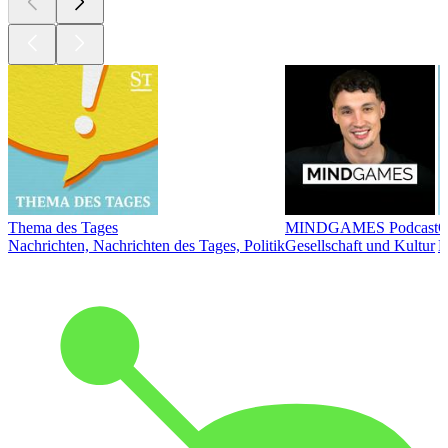
Thema des Tages
MINDGAMES Podcast
Ö
Nachrichten, Nachrichten des Tages, Politik
Gesellschaft und Kultur
N