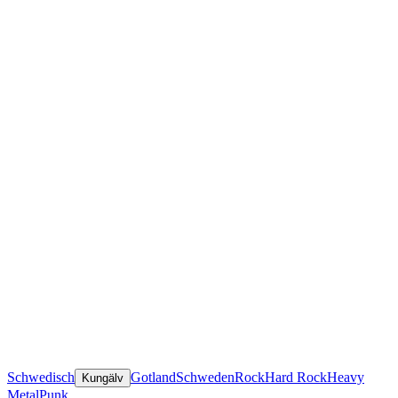
Schwedisch
Gotland
Schweden
Rock
Hard Rock
Heavy
Kungälv
Metal
Punk