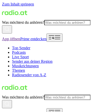
Zum Inhalt springen
Was möchtest du anhören?
App öffnen
Prime entdecken
Top Sender
Podcasts
Live Sport
Sender aus deiner Region
Musikrichtungen
Themen
Radiosender von A-Z
Was möchtest du anhören?