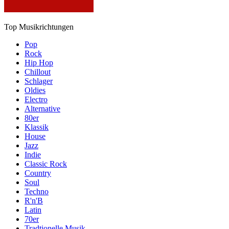
Top Musikrichtungen
Pop
Rock
Hip Hop
Chillout
Schlager
Oldies
Electro
Alternative
80er
Klassik
House
Jazz
Indie
Classic Rock
Country
Soul
Techno
R'n'B
Latin
70er
Tradtionelle Musik