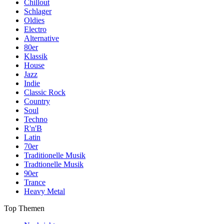
Chillout
Schlager
Oldies
Electro
Alternative
80er
Klassik
House
Jazz
Indie
Classic Rock
Country
Soul
Techno
R'n'B
Latin
70er
Traditionelle Musik
Tradtionelle Musik
90er
Trance
Heavy Metal
Top Themen