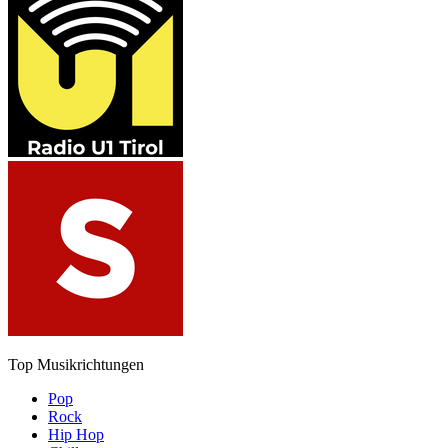
Top Musikrichtungen
Pop
Rock
Hip Hop