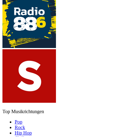
Top Musikrichtungen
Pop
Rock
Hip Hop