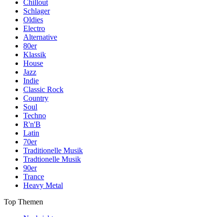
Chillout
Schlager
Oldies
Electro
Alternative
80er
Klassik
House
Jazz
Indie
Classic Rock
Country
Soul
Techno
R'n'B
Latin
70er
Traditionelle Musik
Tradtionelle Musik
90er
Trance
Heavy Metal
Top Themen