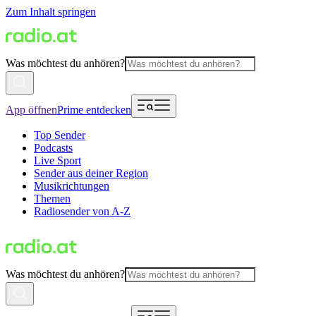
Zum Inhalt springen
Was möchtest du anhören?
App öffnen
Prime entdecken
Top Sender
Podcasts
Live Sport
Sender aus deiner Region
Musikrichtungen
Themen
Radiosender von A-Z
Was möchtest du anhören?