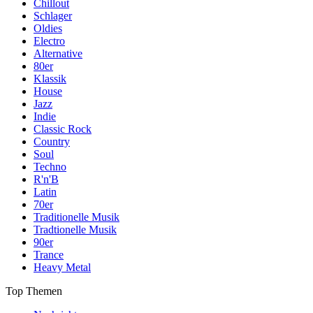
Chillout
Schlager
Oldies
Electro
Alternative
80er
Klassik
House
Jazz
Indie
Classic Rock
Country
Soul
Techno
R'n'B
Latin
70er
Traditionelle Musik
Tradtionelle Musik
90er
Trance
Heavy Metal
Top Themen