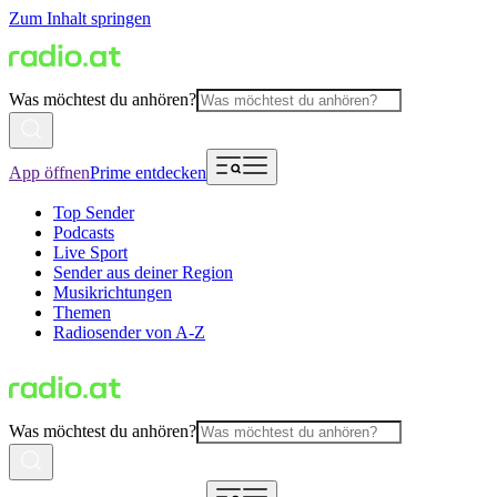
Zum Inhalt springen
Was möchtest du anhören?
App öffnen
Prime entdecken
Top Sender
Podcasts
Live Sport
Sender aus deiner Region
Musikrichtungen
Themen
Radiosender von A-Z
Was möchtest du anhören?