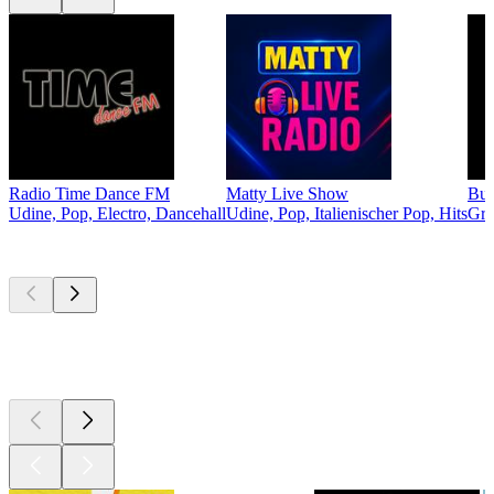
Radio Time Dance FM
Matty Live Show
Bu
Udine, Pop, Electro, Dancehall
Udine, Pop, Italienischer Pop, Hits
Gra
Top
Podcasts
Top
Podcasts
Top
Podcasts