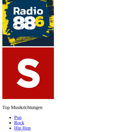
Top Musikrichtungen
Pop
Rock
Hip Hop