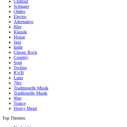
Chillout
Schlager
Oldies
Electro
Alternative
80er
Klassik
House
Jazz
Indie
Classic Rock
Country
Soul
Techno
R'n'B
Latin
70er
Traditionelle Musik
Tradtionelle Musik
90er
Trance
Heavy Metal
Top Themen