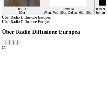
80ER
Arabella
80er 9
80er
Wien, Pop, 80er, Oldies, Hits, 90er
Ismaning
Über Radio Diffusione Europea
Über Radio Diffusione Europea
Über Radio Diffusione Europea
(2)
Sender-Website