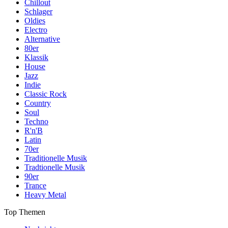
Chillout
Schlager
Oldies
Electro
Alternative
80er
Klassik
House
Jazz
Indie
Classic Rock
Country
Soul
Techno
R'n'B
Latin
70er
Traditionelle Musik
Tradtionelle Musik
90er
Trance
Heavy Metal
Top Themen