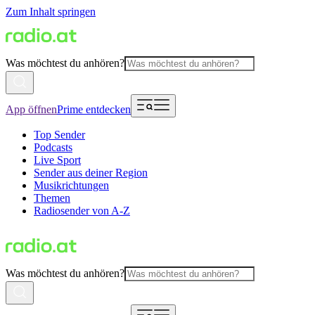
Zum Inhalt springen
Was möchtest du anhören?
App öffnen
Prime entdecken
Top Sender
Podcasts
Live Sport
Sender aus deiner Region
Musikrichtungen
Themen
Radiosender von A-Z
Was möchtest du anhören?