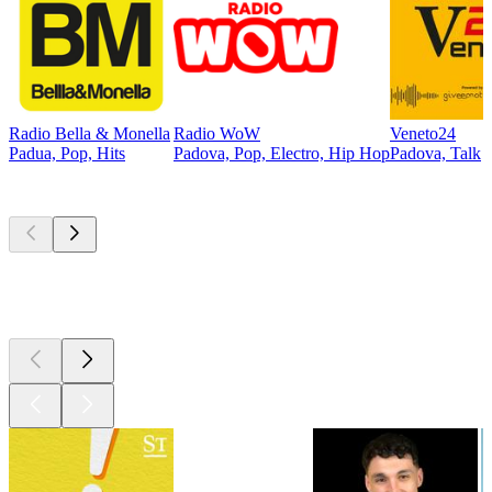
Radio Bella & Monella
Radio WoW
Veneto24
Padua, Pop, Hits
Padova, Pop, Electro, Hip Hop
Padova, Talk
Top
Podcasts
Top
Podcasts
Top
Podcasts