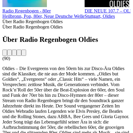
Radio Regenbogen - 80er
DIE NEUE 107.7 – OL
Heilbronn, Pop, 80er, Neue Deutsche Welle
Stuttgart, Oldies
Über Radio Regenbogen Oldies
Über Radio Regenbogen Oldies
Über Radio Regenbogen Oldies
(90)
Oldies – Die Evergreens von den 50ern bis zur Disco-Ära Oldies
sind die Klassiker, die nie aus der Mode kommen. „Oldies but
Goldies“, „Evergreens“ oder „Classic Hits“ – viele Namen, ein
Versprechen: zeitlose Musik, die Generationen verbindet. Vom
Rock’n’Roll der 50er über die Beat-Explosion der 60er, den Soul
und Funk der 70er bis hin zu Disco-Hymnen der 80er – dieser
Stream von Radio Regenbogen bringt dir den Soundtrack ganzer
Jahrzehnte direkt ins Heute. Der Sound vergangener Zeiten Im
Oldies Webradio laufen Legenden wie Elvis Presley, die Beatles
und die Rolling Stones, dazu ABBA, Bee Gees und Gloria Gaynor.
Jeder Song trägt das Lebensgefühl seiner Ära in sich: die
Aufbruchstimmung der 50er, die rebellischen 60er, die groovigen
70er und die glitzernden 80er. Oldies sind mehr als Musik – sie sind