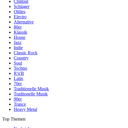
Chillout
Schlager
Oldies
Electro
Alternative
80er
Klassik
House
Jazz
Indie
Classic Rock
Country
Soul
Techno
R'n'B
Latin
70er
Traditionelle Musik
Tradtionelle Musik
90er
Trance
Heavy Metal
Top Themen