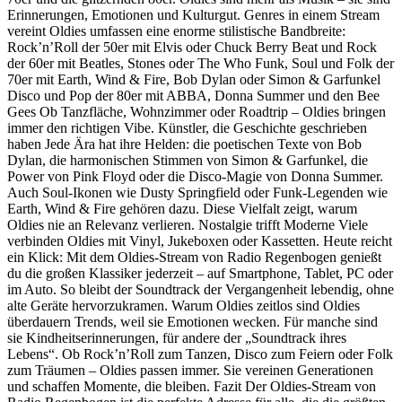
Erinnerungen, Emotionen und Kulturgut. Genres in einem Stream
vereint Oldies umfassen eine enorme stilistische Bandbreite:
Rock’n’Roll der 50er mit Elvis oder Chuck Berry Beat und Rock
der 60er mit Beatles, Stones oder The Who Funk, Soul und Folk der
70er mit Earth, Wind & Fire, Bob Dylan oder Simon & Garfunkel
Disco und Pop der 80er mit ABBA, Donna Summer und den Bee
Gees Ob Tanzfläche, Wohnzimmer oder Roadtrip – Oldies bringen
immer den richtigen Vibe. Künstler, die Geschichte geschrieben
haben Jede Ära hat ihre Helden: die poetischen Texte von Bob
Dylan, die harmonischen Stimmen von Simon & Garfunkel, die
Power von Pink Floyd oder die Disco-Magie von Donna Summer.
Auch Soul-Ikonen wie Dusty Springfield oder Funk-Legenden wie
Earth, Wind & Fire gehören dazu. Diese Vielfalt zeigt, warum
Oldies nie an Relevanz verlieren. Nostalgie trifft Moderne Viele
verbinden Oldies mit Vinyl, Jukeboxen oder Kassetten. Heute reicht
ein Klick: Mit dem Oldies-Stream von Radio Regenbogen genießt
du die großen Klassiker jederzeit – auf Smartphone, Tablet, PC oder
im Auto. So bleibt der Soundtrack der Vergangenheit lebendig, ohne
alte Geräte hervorzukramen. Warum Oldies zeitlos sind Oldies
überdauern Trends, weil sie Emotionen wecken. Für manche sind
sie Kindheitserinnerungen, für andere der „Soundtrack ihres
Lebens“. Ob Rock’n’Roll zum Tanzen, Disco zum Feiern oder Folk
zum Träumen – Oldies passen immer. Sie vereinen Generationen
und schaffen Momente, die bleiben. Fazit Der Oldies-Stream von