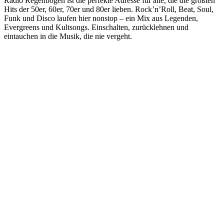
Radio Regenbogen ist die perfekte Adresse für alle, die die größten
Hits der 50er, 60er, 70er und 80er lieben. Rock’n’Roll, Beat, Soul,
Funk und Disco laufen hier nonstop – ein Mix aus Legenden,
Evergreens und Kultsongs. Einschalten, zurücklehnen und
eintauchen in die Musik, die nie vergeht.
Sender-Website