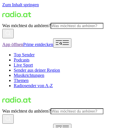
Zum Inhalt springen
Was möchtest du anhören?
App öffnen
Prime entdecken
Top Sender
Podcasts
Live Sport
Sender aus deiner Region
Musikrichtungen
Themen
Radiosender von A-Z
Was möchtest du anhören?