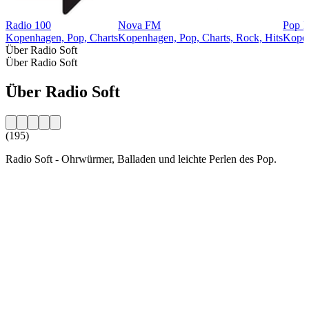
Radio 100
Nova FM
Pop 
Kopenhagen, Pop, Charts
Kopenhagen, Pop, Charts, Rock, Hits
Kopen
Über Radio Soft
Über Radio Soft
Über Radio Soft
(195)
Radio Soft - Ohrwürmer, Balladen und leichte Perlen des Pop.
Sender-Website