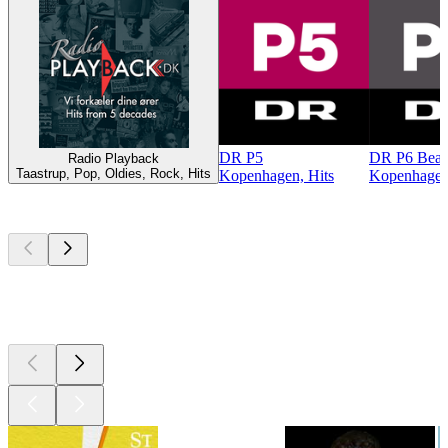
DR P5
DR P6 Beat
Radio Playback
Taastrup, Pop, Oldies, Rock, Hits
Kopenhagen, Hits
Kopenhagen,
Top
Podcasts
Top
Podcasts
Top
Podcasts