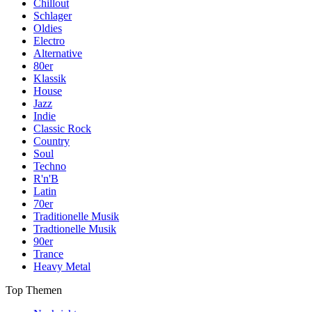
Chillout
Schlager
Oldies
Electro
Alternative
80er
Klassik
House
Jazz
Indie
Classic Rock
Country
Soul
Techno
R'n'B
Latin
70er
Traditionelle Musik
Tradtionelle Musik
90er
Trance
Heavy Metal
Top Themen